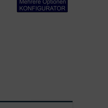
Winkhaus
razit Grau
fein strukturierte Farbe aussen
ss
ckend außen
l. Holzverpackung
 SATINAT
n Türen entsprechen allen Ihren Anforderungen.
onen sind unsere Haustüren auf höchstem Niveau auf
WH75 ArtLine
GF12
ist für Ihr Haus speziell entworfen
.
mplatten überdeckt;
ei den Kunststoff- oder Holztüren;
it, mit mehreren Innovationen, von Winkhaus - AV3
ntstanden aus einer Kombination von Aluminium und
on 102 mm.
miniumschutz.
e geschweißt, für einen ausgezeichneten Aspekt,