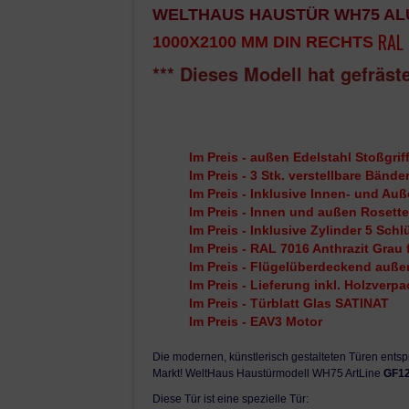
WELTHAUS HAUSTÜR WH75 AL
RAL
1000X2100 MM DIN RECHTS
*** Dieses Modell hat gefräste
Im Preis - außen Edelstahl Stoßgr
Im Preis - 3 Stk. verstellbare
Bände
Im Preis - Inklusive Innen- und Auß
Im Preis - Innen und außen Rosette
Im Preis - Inklusive Zylinder 5 Sc
Im Preis - RAL 7016 Anthrazit Grau
Im Preis - Flügelüberdeckend auße
Im Preis - Lieferung inkl. Holzverp
Im Preis - T
ü
rblatt Glas SATINAT
Im Preis - EAV3 Motor
Die modernen, künstlerisch gestalteten Türen ents
Markt! WeltHaus Haustürmodell WH75 ArtLine
GF1
Diese Tür ist eine spezielle Tür: