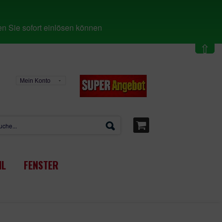
n Sie sofort einlösen können
⇧
Mein Konto
IL
FENSTER