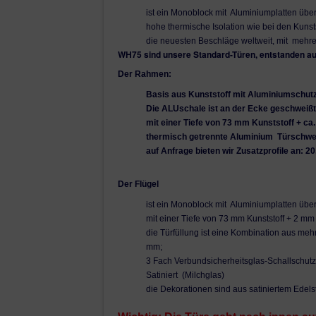
ist ein Monoblock mit Aluminiumplatten über
hohe thermische Isolation wie bei den Kunsts
die neuesten Beschläge weltweit, mit mehr
WH75 sind unsere Standard-Türen, entstanden au
Der Rahmen:
Basis aus Kunststoff mit Aluminiumschutz
Die ALUschale ist an der Ecke geschweißt,
mit einer Tiefe von 73 mm Kunststoff + c
thermisch getrennte Aluminium
Türschwel
auf Anfrage bieten wir Zusatzprofile an: 2
Der Flügel
ist ein Monoblock mit Aluminiumplatten überd
mit einer Tiefe von 73 mm Kunststoff + 2 mm
die Türfüllung ist eine Kombination aus mehr
mm;
3 Fach Verbundsicherheitsglas-Schallschutz
Satiniert (Milchglas)
die Dekorationen sind aus satiniertem Edels