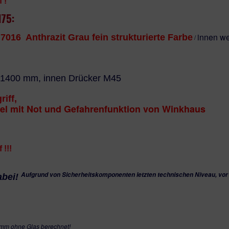
 !
75:
*** Bitte beachten: U-Wert bei einer
innen w
016 Anthrazit Grau fein strukturierte Farbe
/
Weitere OPTIONEN
nich
 1400 mm, innen Drücker M45
iff,
el mit Not und Gefahrenfunktion von Winkhaus
 !!!
Aufgrund von Sicherheitskomponenten letzten technischen Niveau, vor
abei!
0 mm ohne Glas berechnet!