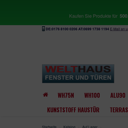
Kaufen Sie Produkte für
500
DE:0176 8100 0206 AT:0699 1738 1194
E-Mail an 
WH75N
WH100
ALU90
KUNSTSTOFF HAUSTÜR
TERRAS
Startseite
›
Katalog
›
Auf Lager
›