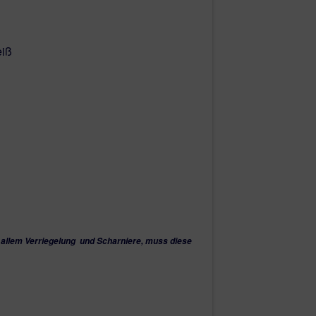
 Tür 1100x2100 mm ohne Glas berechnet!
eiß
t möglich.
 allem Verriegelung und Scharniere, muss diese