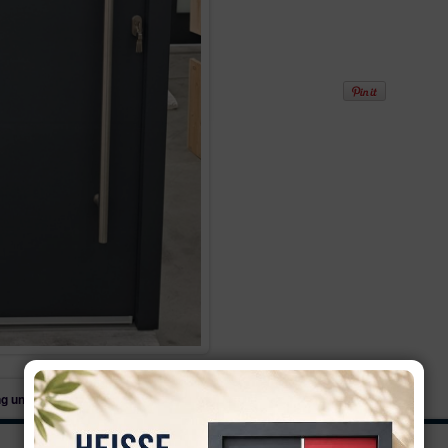
Gefahrenfunktion von 
Im Preis - RAL 7016 Anth
und innen Standard Wei
Im Preis - Flügelüberde
Im Preis - Lieferung ink
Im Preis - T
ü
rblatt Glas
Im Preis - EAV3 Motor
Die modernen, künstlerisch gestaltete
Inklusive der technischen Spezifikati
dem Markt! WeltHaus Haustürmodell 
Diese Tür ist eine spezielle Tür:
ist ein Monoblock mit Aluminiu
hohe thermische Isolation wie b
die neuesten Beschläge weltwe
WH75 sind unsere Standard-Türen, e
Kunststoff mit einer Gesamttiefe v
Der Rahmen:
g und Lieferung
Basis aus Kunststoff mit Alu
Die ALUschale ist an der Eck
optisch perfekt.