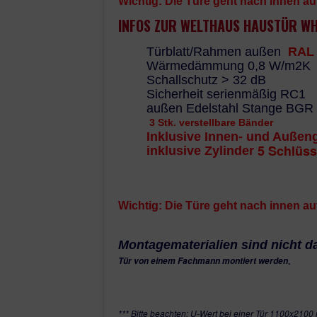
Wichtig: Die Türe geht nach innen auf
INFOS ZUR WELTHAUS HAUSTÜR WH
Türblatt/Rahmen außen
RAL 7
Wärmedämmung 0,8 W/m2K
Schallschutz > 32 dB
Sicherheit serienmäßig RC1
außen Edelstahl Stange BGR
3 Stk. verstellbare
Bänder
Inklusive Innen- und Außengr
5 Schlüss
inklusive Zylinder
Wichtig: Die Türe geht nach innen auf
Montagematerialien sind nicht d
Tür von einem Fachmann montiert werden
.
*** Bitte beachten: U-Wert bei einer Tür 1100x210