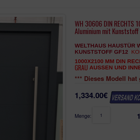
WH 30606 DIN RECHTS 1
Aluminium mit Kunststoff
WELTHAUS HAUSTÜR W
KUNSTSTOFF GF12
KO
1000X2100 MM DIN RE
GRAU
AUSSEN UND INN
*** Dieses Modell hat 
1,334.00€
Im Preis - außen Edelst
M45
Menge:
Im Preis - 3 Stk. verstell
Im Preis - Inklusive Inne
Im Preis - Innen und au
Im Preis - Inklusive Zyli