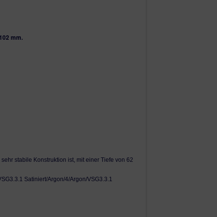
USTÜR WH75:
ßen
RAL 7016 Anthrazit Grau fein
innen weiß
 102 mm.
 W/m2K
ßig RC1
ange BGR 1400 mm, innen Drücker
er
d Außengriff,
 Schlüssel mit Not und
von Winkhaus
 innen auf !!!
hr stabile Konstruktion ist, mit einer Tiefe von 62
VSG3.3.1 Satiniert/Argon/4/Argon/VSG3.3.1
Aufgrund von
 nicht dabei!
hnischen Niveau, vor allem Verriegelung und
nem Fachmann montiert werden
.