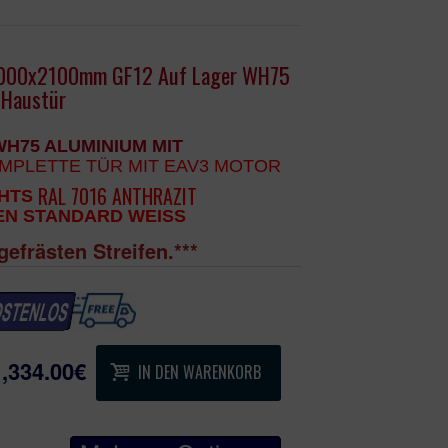
000x2100mm GF12 Auf Lager WH75
 Haustür
H75 ALUMINIUM MIT
MPLETTE
T
ÜR MIT EAV3 MOTOR
RAL 7016 ANTHRAZIT
CHTS
EN STANDARD WEISS
gefrästen Streifen.***
ahl Stoßgriff BGR 1400 mm, innen Drücker
1,334.00€
IN DEN WARENKORB
bare
Bänder
n- und Außengriff,
ßen Rosetten,
nder 5 Schlüssel mit Not und