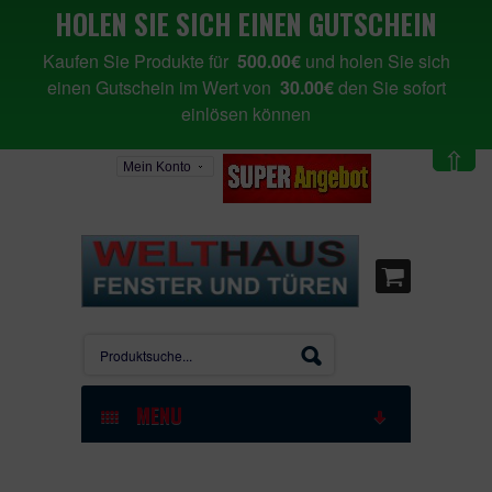
HOLEN SIE SICH EINEN GUTSCHEIN
Kaufen Sie Produkte für
500.00€
und holen Sie sich
einen Gutschein im Wert von
30.00€
den Sie sofort
einlösen können
⇧
Mein Konto
MENU
STARTSEITE