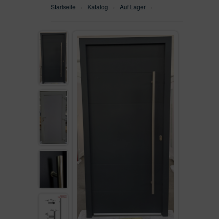
Startseite
›
Katalog
›
Auf Lager
›
WH75N
SEITENTEILEN
WH100
ALU90
ALU110FB
AUF LAGER
VON KUNDEN VERKAUFT
GEFRÄST
SEITENTEIL
FENSTER