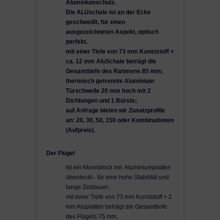
Außengriff,
Aluminiumschutz.
5 Schlüssel
inklusive Zylinder
Die ALUschale ist an der Ecke
mit Not und Gefahrenfunktion
geschweißt, für einen
von Winkhaus
ausgezeichneten Aspekt, optisch
perfekt.
mit einer Tiefe von 73 mm Kunststoff +
ca. 12 mm AluSchale beträgt die
Wichtig: Die Türe geht nach innen auf
Gesamttiefe des Rahmens 85 mm;
!!!
thermisch getrennte Aluminium
Türschwelle 20 mm hoch mit 2
Dichtungen und 1 Bürste;
Montagematerialien sind nicht
auf Anfrage bieten wir Zusatzprofile
Aufgrund von Sicherheitskomponenten
an: 20, 30, 50, 150 oder Kombinationen
dabei!
(Aufpreis).
letzten technischen Niveau, vor allem Verriegelung
und Scharniere, muss diese Tür von einem
Fachmann montiert werden
.
Der Flügel
ist ein Monoblock mit Aluminiumplatten
*** Bitte beachten: U-Wert bei einer Tür 1100x2100 mm
überdeckt - für eine hohe Stabilität und
ohne Glas berechnet!
lange Zeitdauer;
mit einer Tiefe von 73 mm Kunststoff + 2
mm Aluplatten beträgt die Gesamttiefe
Weitere OPTIONEN
nicht möglich.
des Flügels 75 mm,