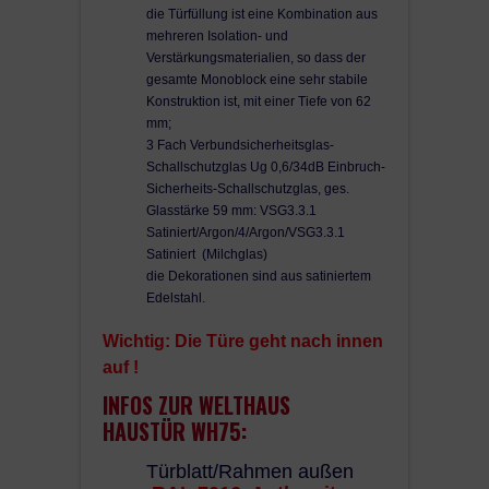
die Türfüllung ist eine Kombination aus
mehreren Isolation- und
Verstärkungsmaterialien, so dass der
gesamte Monoblock eine sehr stabile
Konstruktion ist, mit einer Tiefe von 62
mm;
3 Fach Verbundsicherheitsglas-
Schallschutzglas Ug 0,6/34dB Einbruch-
Sicherheits-Schallschutzglas, ges.
Glasstärke 59 mm: VSG3.3.1
Satiniert/Argon/4/Argon/VSG3.3.1
Satiniert (Milchglas)
die Dekorationen sind aus satiniertem
Edelstahl.
Wichtig: Die Türe geht nach innen
auf !
INFOS ZUR WELTHAUS
HAUSTÜR WH75:
Türblatt/Rahmen außen