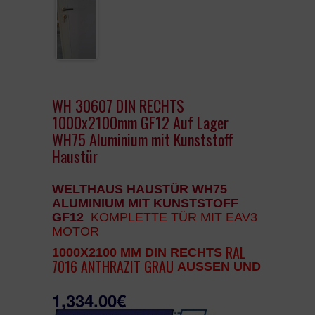
WH 30607 DIN RECHTS
1000x2100mm GF12 Auf Lager
WH75 Aluminium mit Kunststoff
Haustür
WELTHAUS HAUSTÜR WH75
ALUMINIUM MIT KUNSTSTOFF
GF12
KOMPLETTE
T
ÜR MIT EAV3
MOTOR
RAL
1000X2100 MM DIN RECHTS
7016 ANTHRAZIT GRAU
AUSSEN UND I
NNEN STANDARD WEISS
1,334.00€
*** Dieses Modell hat gefrästen