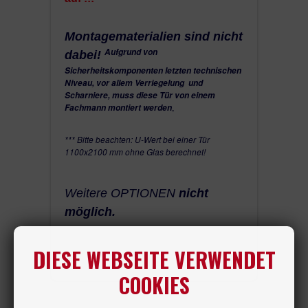
Montagematerialien sind nicht
Aufgrund von
dabei!
Sicherheitskomponenten letzten technischen
Niveau, vor allem Verriegelung und
Scharniere, muss diese Tür von einem
Fachmann montiert werden
.
*** Bitte beachten: U-Wert bei einer Tür
1100x2100 mm ohne Glas berechnet!
Weitere OPTIONEN
nicht
möglich.
DIESE WEBSEITE VERWENDET
COOKIES