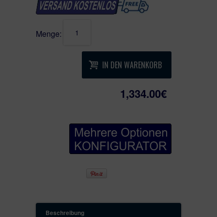
Streifen.***
Menge:
Im Preis - außen Edelstahl Stoßgriff
BGR 1400 mm, innen Drücker M45
IN DEN WARENKORB
Im Preis - 3 Stk. verstellbare
Bänder
Im Preis - Inklusive Innen- und
1,334.00€
Außengriff,
Im Preis - Innen und außen Rosetten,
Im Preis - Inklusive Zylinder 5
Schlüssel mit Not und
Gefahrenfunktion von Winkhaus
Im Preis - RAL 7016 Anthrazit
Grau
fein strukturierte Farbe aussen
und innen Standard Weiss
Im Preis - Flügelüberdeckend außen
Im Preis - Lieferung inkl.
Holzverpackung
Im Preis - T
ü
rblatt Glas SATINAT
Im Preis - EAV3 Motor
Beschreibung