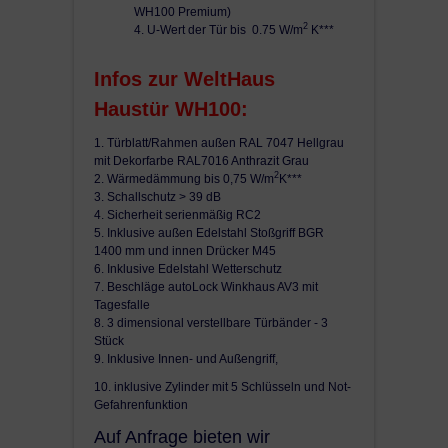
WH100 Premium)
2
4. U-Wert der Tür bis 0.75 W/m
K***
Infos zur WeltHaus
Haustür WH100:
1. Türblatt/Rahmen außen RAL 7047 Hellgrau
mit Dekorfarbe RAL7016 Anthrazit Grau
2
2. Wärmedämmung bis 0,75 W/m
K***
3. Schallschutz > 39 dB
4. Sicherheit serienmäßig RC2
5. Inklusive außen Edelstahl Stoßgriff BGR
1400 mm und innen Drücker M45
6. Inklusive Edelstahl Wetterschutz
7. Beschläge autoLock Winkhaus AV3 mit
Tagesfalle
8. 3 dimensional verstellbare Türbänder - 3
Stück
9. Inklusive Innen- und Außengriff,
10. inklusive Zylinder mit 5 Schlüsseln und Not-
Gefahrenfunktion
Auf Anfrage bieten wir