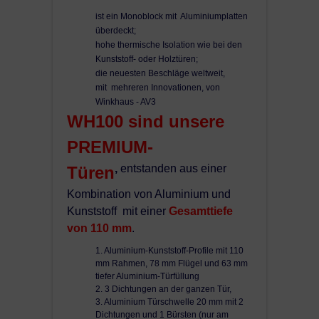
Diese Tür können Sie nicht elektrisch öffnen
!!!
!!!
ist ein Monoblock mit Aluminiumplatten
überdeckt;
hohe thermische Isolation wie bei den
Montagematerialien sind nicht
Kunststoff- oder Holztüren;
Aufgrund von Sicherheitskomponenten
dabei!
die neuesten Beschläge weltweit,
mit mehreren Innovationen, von
letzten technischen Niveau, vor allem Verriegelung
und Scharniere, muss diese Tür von einem
Winkhaus - AV3
Fachmann montiert werden
.
WH100 sind unsere
Diese Tür können Sie nicht elektrisch öffnen!
PREMIUM-
*** Bitte beachten: U-Wert bei einer Tür 1100x2100 mm
,
entstanden aus einer
Türen
ohne Glas berechnet!
Kombination von Aluminium und
Kunststoff mit
einer
Gesamttiefe
Weitere OPTIONEN
nicht möglich.
von 110 mm
.
1. Aluminium-Kunststoff-Profile mit 110
mm Rahmen, 78 mm Flügel und 63 mm
tiefer Aluminium-Türfüllung
2. 3 Dichtungen an der ganzen Tür,
3. Aluminium Türschwelle 20 mm mit 2
Dichtungen und 1 Bürsten (nur am