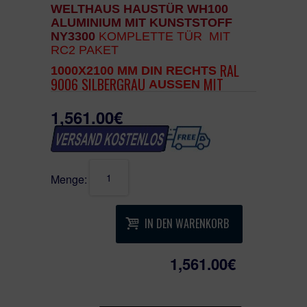
WELTHAUS HAUSTÜR WH100
ALUMINIUM MIT KUNSTSTOFF
NY3300
KOMPLETTE
T
ÜR MIT
RC2 PAKET
RAL
1000X2100 MM DIN RECHTS
9006
SILBERGRAU
MIT
AUSSEN
DEKORFARBE (Z-FORM) : RAL 7016
ANTHRAZIT GRAU
UND INNEN
1,561.00€
STANDARD WEISS
Menge:
Im Preis - außen Edelstahl Stoßgriff
BGR 1400 mm, innen Drücker M45
IN DEN WARENKORB
Im Preis - 3 Stk. verstellbare
Bänder
Im Preis - Inklusive Innen- und
1,561.00€
Außengriff,
Im Preis - Innen und außen Rosetten,
Im Preis - Inklusive Zylinder 5
Schlüssel mit Not und