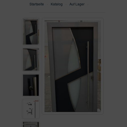
Startseite
›
Katalog
›
Auf Lager
›
WH75N
SEITENTEILEN
WH100
ALU90
ALU110FB
AUF LAGER
VON KUNDEN VERKAUFT
GEFRÄST
SEITENTEIL
FENSTER