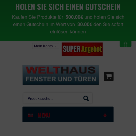
HOLEN SIE SICH EINEN GUTSCHEIN
Kaufen Sie Produkte für
500.00€
und holen Sie sich
einen Gutschein im Wert von
30.00€
den Sie sofort
einlösen können
⇧
Mein Konto
MENU
STARTSEITE