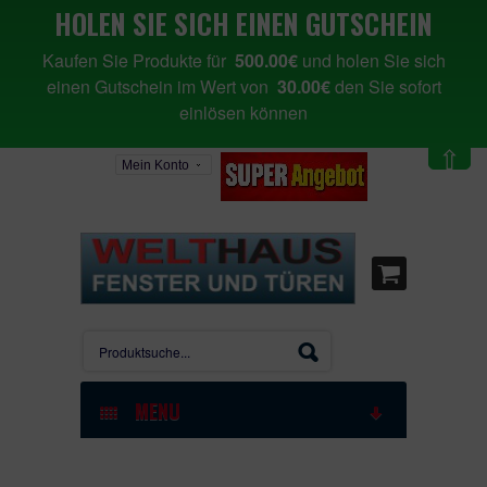
HOLEN SIE SICH EINEN GUTSCHEIN
Kaufen Sie Produkte für
500.00€
und holen Sie sich
einen Gutschein im Wert von
30.00€
den Sie sofort
einlösen können
⇧
Mein Konto
MENU
STARTSEITE