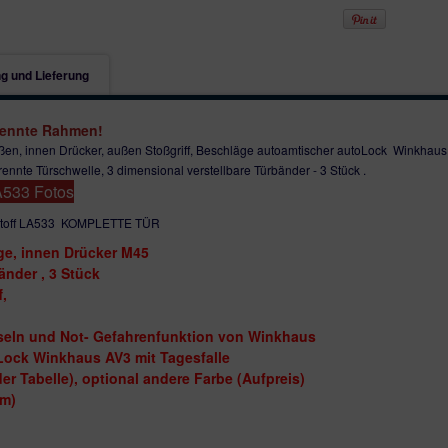
g und Lieferung
Die Türen sind innen im Weißton und 
pulverbeschichtet. Die Haustür WH75N
trennte Rahmen!
ßen, innen Drücker, außen Stoßgriff, Beschläge autoamtischer autoLock Winkhaus A
Diese Tür ist eine spezielle Tür:
ennte Türschwelle, 3 dimensional verstellbare Türbänder - 3 Stück .
- ist ein Monoblock mit Aluminiumpla
533 Fotos
.
- höhere thermische Isolation als bei
- die neuesten Beschläge weltweit, 
stoff LA533 KOMPLETTE TÜR
nge, innen Drücker M45
WH75N SIND UNSERE STANDARD
änder , 3 Stück
ALUMINIUM UND KUNSTSTOFF M
f,
- Basis aus Kunststoff mit Aluminiu
üsseln und Not- Gefahrenfunktion von Winkhaus
- diese ALUschale ist an der Ecke ge
Lock Winkhaus AV3 mit Tagesfalle
- mit einer Tiefe von 73 mm Kunstst
r Tabelle), optional andere Farbe (Aufpreis)
Rahmens 85 mm;
- thermisch getrennte Aluminium Tü
cm)
- Auf Anfrage bieten wir Zusatzprofil
Der Flügel