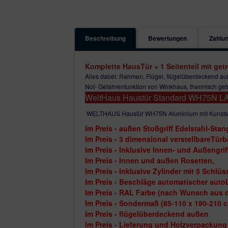
Beschreibung
Bewertungen
Zahlun
Komplette HausTür + 1 Seitenteil mit ge
Alles dabei: Rahmen, Flügel, flügelüberdeckend au
Not- Gefahrenfunktion von Winkhaus, thermisch getr
WeltHaus Haustür Standard
WH75N LA
WELTHAUS Haustür WH75N Aluminium mit Kunst
Im Preis - außen Stoßgriff Edelstahl-Sta
Im Preis - 3 dimensional verstellbareTürb
Im Preis - Inklusive Innen- und Außengrif
Im Preis - Innen und außen Rosetten,
Im Preis - Inklusive Zylinder mit 5 Schl
Im Preis - Beschläge automatischer auto
Im Preis - RAL Farbe (nach Wunsch aus de
Im Preis - Sondermaß (85-110 x 190-210 
Im Preis - flügelüberdeckend außen
Im Preis - Lieferung und Holzverpackung