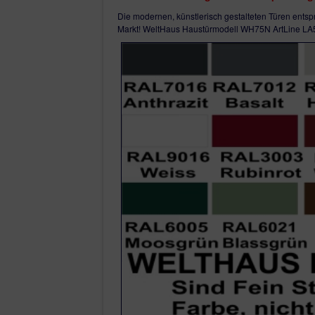
Die modernen, künstlerisch gestalteten Türen ents
Markt! WeltHaus Haustürmodell WH75N ArtLine LA535