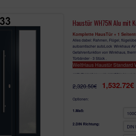
Haustür WH75N Alu mit Ku
Komplette HausTür + 1 Seitent
Alles dabei: Rahmen, Flügel, flügelüb
autoamtischer autoLock Winkhaus AV3 m
Gefahrenfunktion von Winkhaus, thermi
Türbänder - 3 Stück .
WeltHaus Haustür Standard
WELTHAUS Haustür WH75N Aluminiu
1,532.72€
Im Preis - außen Stoßgriff Ede
2,320.50€
Im Preis - 3 dimensional verst
Im Preis - Inklusive Innen- und
Optionen:
Im Preis - Innen und außen Ro
Im Preis - Inklusive Zylinder 
1.Maß:
Winkhaus
Im Preis - Beschläge automati
2.DIN Richtung:
Im Preis - RAL Farbe (nach Wu
(Aufpreis)