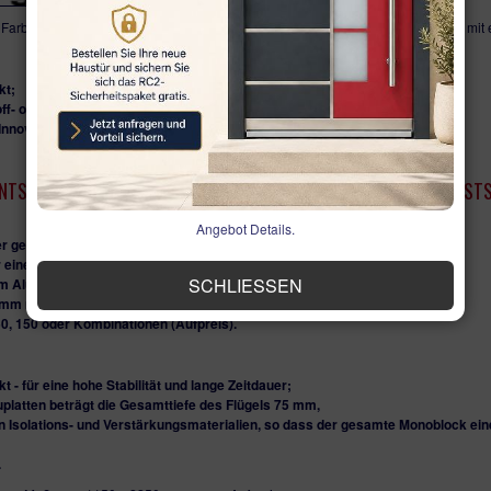
Inklusive Innen- und Außengrif
inklusive Zylinder mit 5 Sch
Farbe (nach Wahl aus der Tabelle), pulverbeschichtet. Die Haustür WH75N ist mit
Beschläge autoLock Winkhaus A
Kabelübergang). - Bitte beach
zusammenpassen! Mit dem AV
kt;
von Winkhaus verwenden! Für 
ff- oder Holztür;
oder Ähnliches )
 Innovationen, von Winkhaus - AV3
NTSTANDEN AUS EINER KOMBINATION VON ALUMINIUM UND KUNSTST
Angebot Details.
er gewünschten Farbe, pulverbeschichtet.
r einen ausgezeichneten Aspekt, optisch perfekt.
SCHLIESSEN
 mm AluSchale beträgt die Gesamttiefe des Rahmens 85 mm;
 mm mit 2 Dichtungen und 1 Bürste;
 50, 150 oder Kombinationen (Aufpreis).
 - für eine hohe Stabilität und lange Zeitdauer;
uplatten beträgt die Gesamttiefe des Flügels 75 mm,
n Isolations- und Verstärkungsmaterialien, so dass der gesamte Monoblock eine 
.