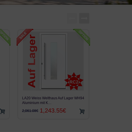
LA20 Weiss Welthaus Auf Lager WH94
Kunststoff Haustür 
Aluminium mit K…
KÖMMERLING 70(
399.84€
1,243.55€
2,061.08€