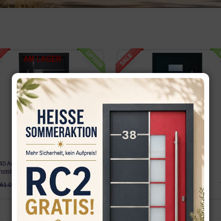
40 Auf Lager WH94 Aluminium mit
LA555 WH75N Aluminium mit
nststoff Haust…
Kunststoff Haustür
1,270.92€
1,023.40€
061.08€
1,189.01€