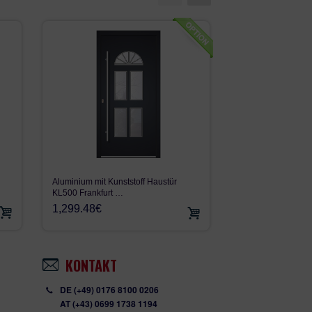
WH 36946- LA123
Aluminium mit Kunststoff Haustür
Aluminium 100% H
KL500 Frankfurt …
2,300.00€
1,299.48€
KONTAKT
DE (+49) 0176 8100 0206
AT (+43) 0699 1738 1194