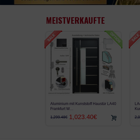
MEISTVERKAUFTE
LA
Aluminium mit Kunststoff Haustür LA40
Ku
Frankfurt W…
1,023.40€
2,
1,299.48€