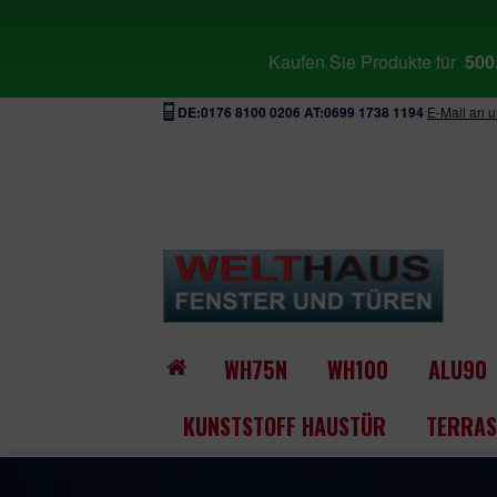
Kaufen Sie Produkte für
500
DE:0176 8100 0206 AT:0699 1738 1194
E-Mail an 
WH75N
WH100
ALU90
KUNSTSTOFF HAUSTÜR
TERRAS