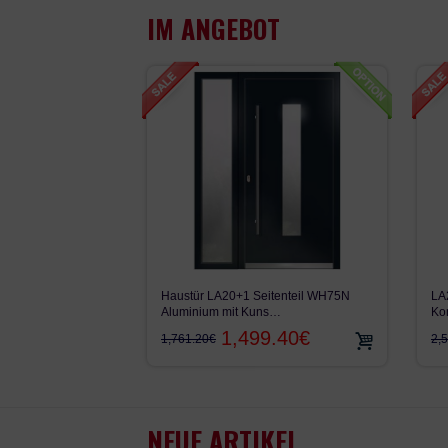
IM ANGEBOT
LA
Haustür LA20+1 Seitenteil WH75N
Ko
Aluminium mit Kuns…
1,499.40€
2,
1,761.20€
NEUE ARTIKEL