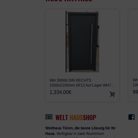
WH
WH 30606 DIN RECHTS
10
1000x2100mm GF12 Auf Lager WH7…
99
1,334.00€
WELT
HAUS
SHOP
Welthaus Türen, die beste Lösung für Ihr
Haus.
Verfügbar in zwei Aluminium