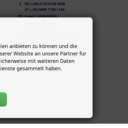
DE (+49) 0176 8100 0206
AT (+43) 0699 1738 1194
E-MAIL ADRESSEN:
angebot@welt-haus.at
office@welt-haus.at
Welthaus Tür Shop, welthaus-tuer.com
dien anbieten zu können und die
serer Website an unsere Partner für
licherweise mit weiteren Daten
 Dienste gesammelt haben.