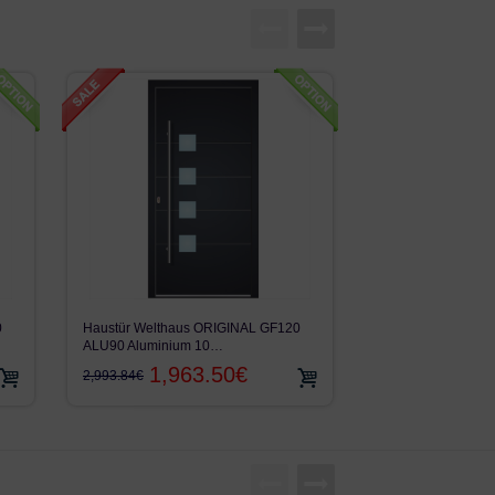
Haustür WH75N Alu
0
Haustür Welthaus ORIGINAL GF120
Modell LA533 mit
ALU90 Aluminium 10…
1,53
1,963.50€
2,320.50€
2,993.84€