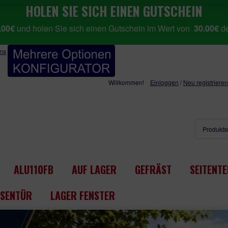
HOLEN SIE SICH EINEN GUTSCHEIN
.00€
und holen Sie sich einen Gutschein im Wert von
30.00€
de
uns
Willkommen!
Einloggen
/
Neu registrieren
ALU110FB
AUF LAGER
GEFRÄST
SEITENTE
SENTÜR
LAGER FENSTER