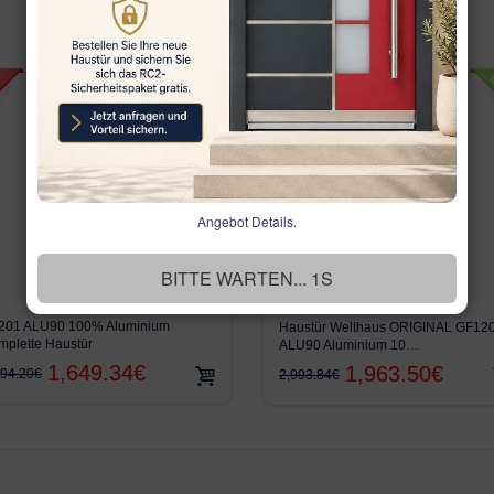
Angebot Details.
SCHLIESSEN
201 ALU90 100% Aluminium
Haustür Welthaus ORIGINAL GF12
mplette Haustür
ALU90 Aluminium 10…
1,649.34€
1,963.50€
594.20€
2,993.84€