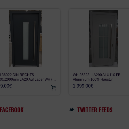
WH 25323- LA290 ALU110 FB
 36022 DIN RECHTS
Aluminium 100% Haustür
00x2000mm LA20 Auf Lager WH7…
1,999.00€
9.00€
FACEBOOK
TWITTER FEEDS