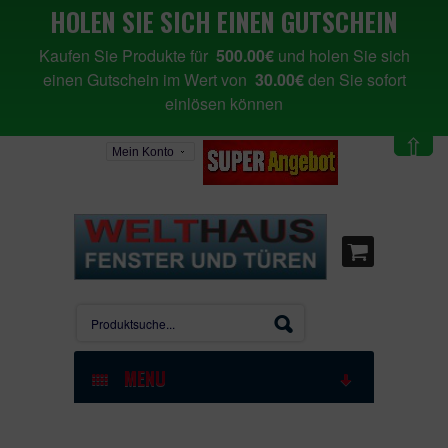
HOLEN SIE SICH EINEN GUTSCHEIN
Kaufen Sie Produkte für
500.00€
und holen Sie sich
einen Gutschein im Wert von
30.00€
den Sie sofort
einlösen können
⇧
Mein Konto
MENU
STARTSEITE