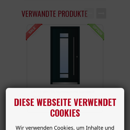
VERWANDTE PRODUKTE
Haustü
LA555 WH75N Aluminium mit Kunststoff
Haustür
DIESE WEBSEITE VERWENDET
1,599
1,023.40€
1,189.01€
COOKIES
Wir verwenden Cookies, um Inhalte und