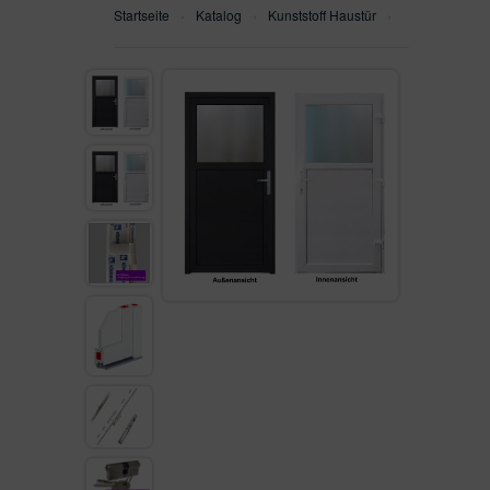
Startseite
›
Katalog
›
Kunststoff Haustür
›
WH75N
SEITENTEILEN
WH100
ALU90
ALU110FB
AUF LAGER
VON KUNDEN VERKAUFT
GEFRÄST
SEITENTEIL
FENSTER