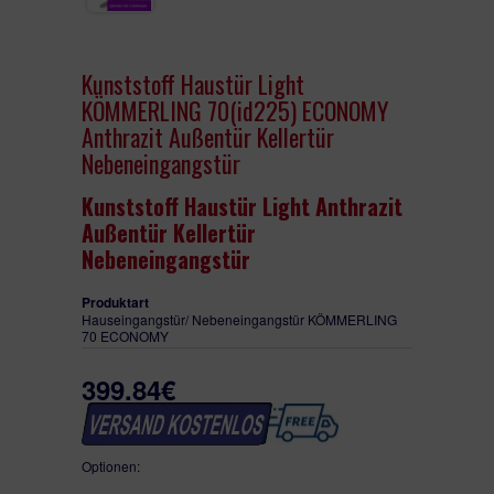
KUNSTSTOFF HAUSTÜR
TERRASSENTÜR
Kunststoff Haustür Light
KÖMMERLING 70(id225) ECONOMY
LAGER FENSTER
Anthrazit Außentür Kellertür
Nebeneingangstür
Kunststoff Haustür Light Anthrazit
Außentür Kellertür
Nebeneingangstür
Produktart
Hauseingangstür/ Nebeneingangstür KÖMMERLING
70 ECONOMY
Material
Kunststoff
399.84€
Farbe
Anthrazit außen /
weiß innen
Breite
88-110 cm
Höhe
Optionen:
198-210 cm
Öffnung
immer nur nach innen aufgehend