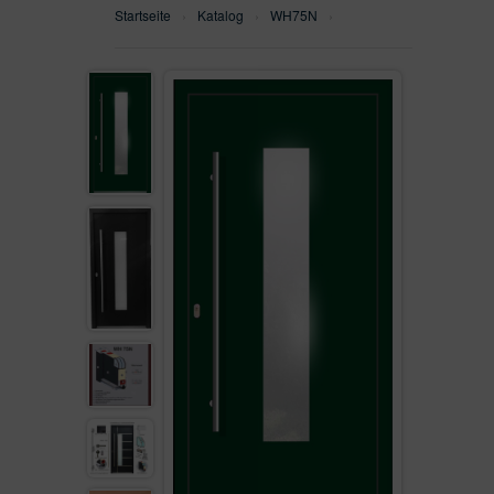
Startseite
›
Katalog
›
WH75N
›
WH75N
SEITENTEILEN
WH100
ALU90
ALU110FB
AUF LAGER
VON KUNDEN VERKAUFT
GEFRÄST
SEITENTEIL
FENSTER