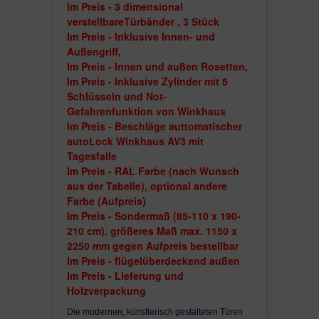
einen ausgezeichneten Aspekt, optisch perf
Im Preis - 3 dimensional
mit einer Tiefe von 73 mm Kunststoff + ca. 
verstellbareTürbänder , 3 Stück
AluSchale beträgt die Gesamttiefe des Rah
Im Preis - Inklusive Innen- und
85 mm;
Außengriff,
thermisch getrennte Türschwelle 20 mm mit
Im Preis - Innen und außen Rosetten,
Dichtungen und 1 Bürste;
Im Preis - Inklusive Zylinder mit 5
Auf Anfrage bieten wir Zusatzprofile an: 20, 
Schlüsseln und Not-
150 oder Kombinationen (Aufpreis).
Gefahrenfunktion von Winkhaus
Im Preis - Beschläge auttomatischer
autoLock Winkhaus AV3 mit
Tagesfalle
Der Flügel
Im Preis - RAL Farbe (nach Wunsch
ist ein Monoblock mit Aluminiumplatten überdeckt
aus der Tabelle), optional andere
eine hohe Stabilität und lange Zeitdauer;
Farbe (Aufpreis)
mit einer Tiefe von 73 mm Kunststoff + 2 mm Alup
Im Preis - Sondermaß (85-110 x 190-
beträgt die Gesamttiefe des Flügels 75 mm,
210 cm),
größeres Maß max. 1150 x
die Türfüllung ist eine Kombination von mehreren
2250 mm gegen Aufpreis bestellbar
Isolations- und Verstärkungsmaterialien, so dass
Im Preis - flügelüberdeckend außen
gesamte Monoblock eine sehr stabile Konstruktion
Im Preis - Lieferung und
mit einer Tiefe von 62 mm;
Holzverpackung
die Dekorationen sind aus satiniertem Edelstahl.
Die modernen, künstlerisch gestalteten Türen