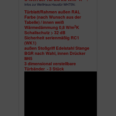
Infos zur WeltHaus Haustür WH75N:
Türblatt/Rahmen außen RAL
Farbe (nach Wunsch aus der
Tabelle) / innen weiß
2
Wärmedämmung 0,8 W/m
K
Schallschutz > 32 dB
Sicherheit serienmäßig RC1
(WK1)
außen Stoßgriff Edelstahl Stange
BGR nach Wahl, innen Drücker
M45
3 dimensional verstellbare
Türbänder - 3 Stück