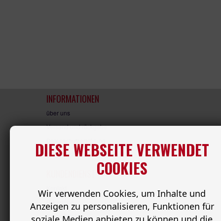
INFORMATIONEN
über uns
Versand und rückgabe
Datenschutzerklärung
DIESE WEBSEITE VERWENDET
Nutzungsbedingungen
COOKIES
KUNDENDIENST
Kontakt
Wir verwenden Cookies, um Inhalte und
Rückgabe
Anzeigen zu personalisieren, Funktionen für
Neue Artikel
soziale Medien anbieten zu können und die