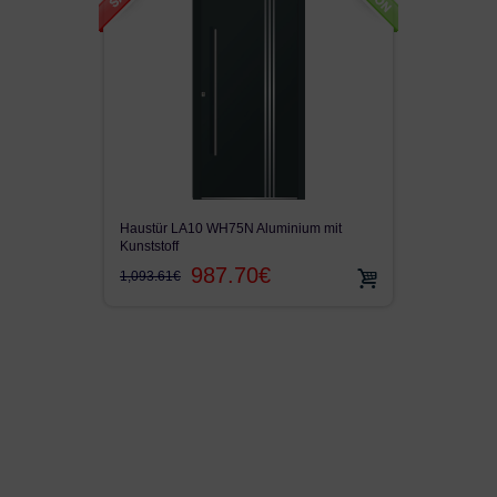
Haustür LA10 WH75N Aluminium mit
Haustü
Kunststoff
Kunstst
987.70€
1,093.61€
1,475.