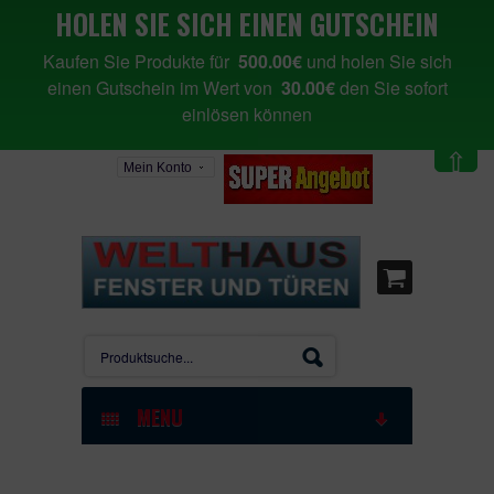
HOLEN SIE SICH EINEN GUTSCHEIN
Kaufen Sie Produkte für
500.00€
und holen Sie sich
einen Gutschein im Wert von
30.00€
den Sie sofort
einlösen können
⇧
Mein Konto
MENU
STARTSEITE