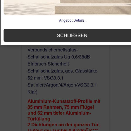
Bestellmaße 850-1100 mm x 1900-2100
mm, größeres Maß max. 1150 x 2250
Angebot Details.
mm gegen Aufpreis bestellbar
SCHLIESSEN
Optional Seitenteil 280 - 1000 mm
Preis 300-800 € (3 Fach
Verbundsicherheitsglas-
Schallschutzglas Ug 0,6/38dB
Einbruch-Sicherheit-
Schallschutzglas, ges. Glasstärke
52 mm: VSG3.3.1
Satiniert/Argon/4/Argon/VSG3.3.1
Klar)
Aluminium-Kunststoff-Profile mit
85 mm Rahmen, 75 mm Flügel
und 62 mm tiefer Aluminium-
Türfüllung
2 Dichtungen an der ganzen Tür,
2
U-Wert der Tür bis 0.8 W/m
K***.