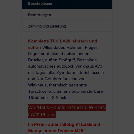
Beschreibung
Bewertungen
Die Türen sind innen im Weißton und außen in RAL Farbe (nach Wah
der Tabelle), pulverbeschichtet. Die Haustür WH75N ist mit einem la
Zahlung und Lieferung
Außengriff versehen.
Diese Tür ist eine spezielle Tür:
Komplette Tür! LA20 einfach und
ist ein Monoblock mit Aluminiumplatten
sch
ön
Alles dabei: Rahmen, Flügel,
überdeckt;
flügelüberdeckend außen, innen
höhere thermische Isolation als bei der
Drücker, außen Stoßgriff, Beschläge
Kunststoff- oder Holztür;
automatisches autoLock Winkhaus AV3
die neusten Beschläge weltweit, mit mehre
mit Tagesfalle, Zylinder mit 5 Schlüsseln
Innovationen, von Winkhaus - AV3
und Not-Gefahrenfunktion von
WH75N SIND UNSERE STANDARD-TÜREN, ENTSTANDEN A
Winkhaus, thermisch getrennte
EINER KOMBINATION VON ALUMINIUM UND KUNSTSTOFF
Türschwelle, 3 dimensional verstellbare
EINER GESAMTTIEFE VON 102 MM.
Türbänder - 3 Stück .
Die Rahmen:
WeltHaus Haustür Standard
WH75N
LA20 Photos
.
Basis aus Kunststoff mit Aluminiumschutz i
gewünschten Farbe, pulverbeschichtet.
Im Preis - außen Stoßgriff Edelstahl
diese ALUschale ist an der Ecke geschweißt,
Stange, innen Drücker M45