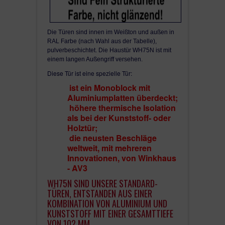
Die Türen sind innen im Weißton und außen in
RAL Farbe (nach Wahl aus der Tabelle),
pulverbeschichtet. Die Haustür WH75N ist mit
einem langen Außengriff versehen.
Diese Tür ist eine spezielle Tür:
ist ein Monoblock mit
Aluminiumplatten überdeckt;
höhere thermische Isolation
als bei der Kunststoff- oder
Holztür;
die neusten Beschläge
weltweit, mit mehreren
Innovationen, von Winkhaus
- AV3
Inklusive Innen- und Außengriff,
5 Schlüsseln und
inklusive Zylinder mit
WH75N SIND UNSERE STANDARD-
Gefahrenfunktion von Winkhaus
TÜREN, ENTSTANDEN AUS EINER
Beschläge autoLock Winkhaus AV3 mi
KOMBINATION VON ALUMINIUM UND
Tagesfalle
(optional EAV3 - Motor, Kabel, Trafo,
KUNSTSTOFF MIT EINER GESAMTTIEFE
Kabelübergang). - Bitte beachten: AV3 können Sie m
VON 102 MM.