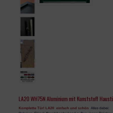
KUNSTSTOFF HAUSTÜR
TERRASSENTÜR
LAGER FENSTER
LA20 WH75N Aluminium mit Kunststoff Haust
Komplette Tür! LA20 einfach und sch
ön
Alles dabei: