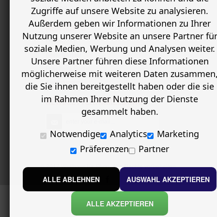
VIDEOS
Zugriffe auf unsere Website zu analysieren.
Außerdem geben wir Informationen zu Ihrer
MEIN KONTO
Nutzung unserer Website an unsere Partner fü
Mein Konto
soziale Medien, Werbung und Analysen weiter.
Bestellverlauf
Unsere Partner führen diese Informationen
Erweiterte Suche
möglicherweise mit weiteren Daten zusammen
Bewertungen
die Sie ihnen bereitgestellt haben oder die sie
im Rahmen Ihrer Nutzung der Dienste
NEWSLETTERANMELDUNG
gesammelt haben.
Notwendige
Analytics
Marketing
Präferenzen
Partner
© 2017
Welthaus
Tür Shop
. Alle Rechte vorbehalten.
ALLE ABLEHNEN
AUSWAHL AKZEPTIEREN
ALLE AKZEPTIEREN