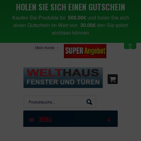
HOLEN SIE SICH EINEN GUTSCHEIN
Kaufen Sie Produkte für
500.00€
und holen Sie sich
einen Gutschein im Wert von
30.00€
den Sie sofort
einlösen können
⇧
Mein Konto
MENU
STARTSEITE