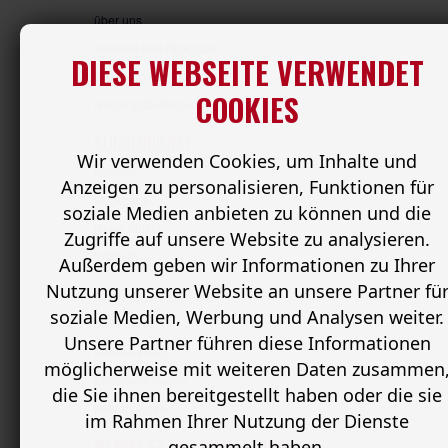
über uns
Versand und rückgabe
DIESE WEBSEITE VERWENDET
Datenschutzerklärung
COOKIES
Nutzungsbedingungen
KUNDENDIENST
Wir verwenden Cookies, um Inhalte und
Kontakt
Anzeigen zu personalisieren, Funktionen für
Rückgabe
soziale Medien anbieten zu können und die
Neue Artikel
Zugriffe auf unsere Website zu analysieren.
VIDEOS
Außerdem geben wir Informationen zu Ihrer
Nutzung unserer Website an unsere Partner fü
MEIN KONTO
soziale Medien, Werbung und Analysen weiter.
Mein Konto
Unsere Partner führen diese Informationen
Bestellverlauf
möglicherweise mit weiteren Daten zusammen
Erweiterte Suche
die Sie ihnen bereitgestellt haben oder die sie
Bewertungen
im Rahmen Ihrer Nutzung der Dienste
NEWSLETTERANMELDUNG
gesammelt haben.