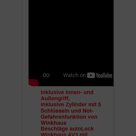
Inklusive Innen- und
Außengriff,
5
inklusive Zylinder mit
Schlüsseln und Not-
Gefahrenfunktion von
Winkhaus
Beschläge autoLock
Winkhaus AV3 mit