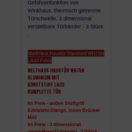
Gefahrenfunktion von
85 mm;
Winkhaus, thermisch getrennte
thermisch getrennte Aluminium Türschwelle
mm mit 2 Dichtungen und 1 Bürste;
Türschwelle, 3 dimensional
Auf Anfrage bieten wir Zusatzprofile an: 20, 
verstellbare Türbänder - 3 Stück
150 oder Kombinationen (Aufpreis).
.
WeltHaus Haustür Standard
WH75N
LA33 Fotos
WELTHAUS HAUSTÜR WH75N
ALUMINIUM MIT
KUNSTSTOFF LA33
KOMPLETTE TÜR
Im Preis - außen Stoßgriff
Edelstahl-Stange, innen Drücker
M45
Im Preis - 3 dimensional
verstellbareTürbänder , 3 Stück