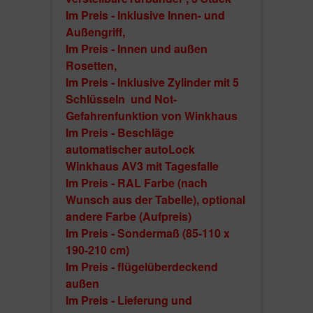
Im Preis - Inklusive Innen- und
Außengriff,
Im Preis - Innen und außen
Rosetten,
Im Preis - Inklusive Zylinder mit 5
Schlüsseln und Not-
Gefahrenfunktion von Winkhaus
Im Preis - Beschläge
Der Flügel
automatischer autoLock
ist ein Monoblock mit Aluminiumplatten überdeckt
Winkhaus AV3 mit Tagesfalle
eine hohe Stabilität und lange Zeitdauer;
Im Preis - RAL Farbe (nach
mit einer Tiefe von 73 mm Kunststoff + 2 mm Alup
Wunsch aus der Tabelle), optional
beträgt die Gesamttiefe des Flügels 75 mm,
andere Farbe (Aufpreis)
die Türfüllung ist eine Kombination von mehreren
Im Preis - Sondermaß (85-110 x
Isolations- und Verstärkungsmaterialien, so dass
gesamte Monoblock eine sehr stabile Konstruktion
190-210 cm)
mit einer Tiefe von 62 mm;
Im Preis - flügelüberdeckend
die Dekorationen sind aus satiniertem Edelstahl.
außen
Im Preis - Lieferung und