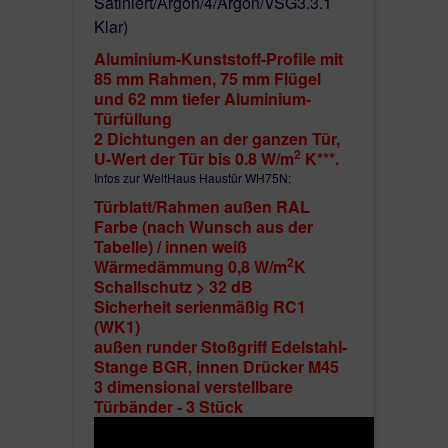
Satiniert/Argon/4/Argon/VSG3.3.1
Klar)
Aluminium-Kunststoff-Profile mit
85 mm Rahmen, 75 mm Flügel
und 62 mm tiefer Aluminium-
Türfüllung
2 Dichtungen an der ganzen Tür,
2
U-Wert der Tür bis 0.8 W/m
K***.
Infos zur WeltHaus Haustür WH75N:
Türblatt/Rahmen außen RAL
Farbe (nach Wunsch aus der
Tabelle) / innen weiß
2
Wärmedämmung 0,8 W/m
K
Schallschutz > 32 dB
Sicherheit serienmäßig RC1
(WK1)
außen runder Stoßgriff Edelstahl-
Stange BGR, innen Drücker M45
3 dimensional verstellbare
Türbänder - 3 Stück