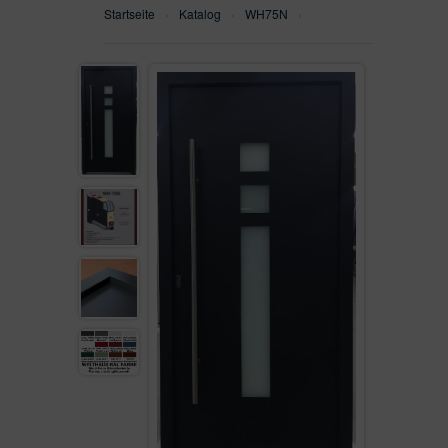
Startseite
›
Katalog
›
WH75N
›
WH75N
SEITENTEILEN
WH100
ALU90
ALU110FB
AUF LAGER
VON KUNDEN VERKAUFT
GEFRÄST
SEITENTEIL
FENSTER