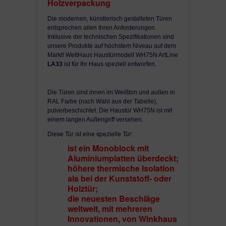
Holzverpackung
Bestellmaße 850-1100 mm x 1900-2100 mm, größeres Ma
1150 x 2250 mm gegen Aufpreis bestellbar
Die modernen, künstlerisch gestalteten Türen
entsprechen allen Ihren Anforderungen.
Optional Seitenteil 280 - 1000 mm Preis 300-800 € (
Inklusive der technischen Spezifikationen sind
Verbundsicherheitsglas-Schallschutzglas Ug 0,6/38
unsere Produkte auf höchstem Niveau auf dem
Markt! WeltHaus Haustürmodell WH75N ArtLine
Einbruch-Sicherheit-Schallschutzglas, ges. Glasstär
LA33
ist für Ihr Haus speziell entworfen
.
mm: VSG3.3.1 Satiniert/Argon/4/Argon/VSG3.3.1 Kla
Aluminium-Kunststoff-Profile mit 85 mm Rahmen,
Die Türen sind innen im Weißton und außen in
mm Flügel und 62 mm tiefer Aluminium-Türfüllun
RAL Farbe (nach Wahl aus der Tabelle),
2 Dichtungen an der ganzen Tür,
pulverbeschichtet. Die Haustür WH75N ist mit
2
U-Wert der Tür bis 0.8 W/m
K***.
einem langen Außengriff versehen.
Infos zur WeltHaus Haustür WH75N:
Diese Tür ist eine spezielle Tür:
Türblatt/Rahmen außen RAL Farbe (nach Wunsc
ist ein Monoblock mit
der Tabelle) / innen weiß
Aluminiumplatten überdeckt;
2
Wärmedämmung 0,8 W/m
K
höhere thermische Isolation
Schallschutz > 32 dB
als bei der Kunststoff- oder
Sicherheit serienmäßig RC1 (WK1)
Holztür;
außen runder Stoßgriff Edelstahl-Stange BGR, i
die neuesten Beschläge
Drücker M45
weltweit, mit mehreren
3 dimensional verstellbare Türbänder - 3 Stück
Innovationen, von Winkhaus