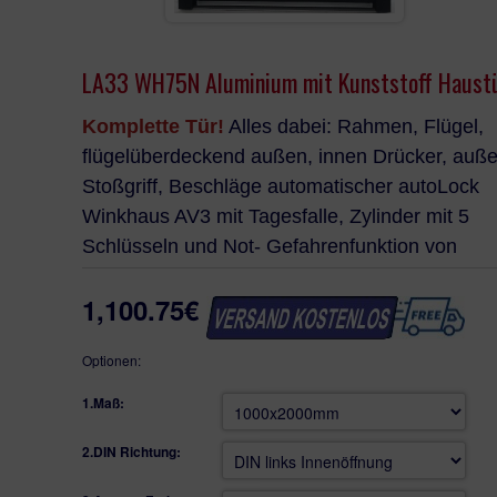
KUNSTSTOFF HAUSTÜR
TERRASSENTÜR
LA33 WH75N Aluminium mit Kunststoff Haust
Komplette Tür!
Alles dabei: Rahmen, Flügel,
LAGER FENSTER
flügelüberdeckend außen, innen Drücker, auß
Stoßgriff, Beschläge automatischer autoLock
Winkhaus AV3 mit Tagesfalle, Zylinder mit 5
Schlüsseln und Not- Gefahrenfunktion von
Winkhaus, thermisch getrennte Türschwelle, 3
1,100.75€
dimensional verstellbare Türbänder - 3 Stüc
Optionen:
WeltHaus Haustür Standard
WH75N LA33 Fotos
1.Maß:
WELTHAUS HAUSTÜR WH75N ALUMINIUM MIT KUNSTST
LA33 KOMPLETTE TÜR
2.DIN Richtung:
Im Preis - außen Stoßgriff Edelstahl-Stange, inne