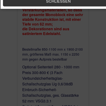
Kombination von mehreren
SCHLIESSEN
Isolations- und
Verstärkungsmaterialien, so dass
der gesamte Monoblock eine sehr
stabile Konstruktion ist, mit einer
Tiefe von 62 mm;
die Dekorationen sind aus
satiniertem Edelstahl.
Bestellmaße 850-1100 mm x 1900-2100
mm, größeres Maß max. 1150 x 2250
mm gegen Aufpreis bestellbar
Optional Seitenteil 280 - 1000 mm
Preis 300-800 € (3 Fach
Verbundsicherheitsglas-
Schallschutzglas Ug 0,6/38dB
Einbruch-Sicherheit-
Schallschutzglas, ges. Glasstärke
52 mm: VSG3.3.1