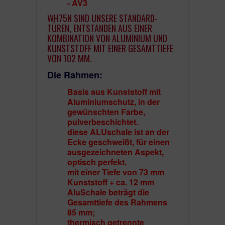
- AV3
WH75N SIND UNSERE STANDARD-
TÜREN, ENTSTANDEN AUS EINER
KOMBINATION VON ALUMINIUM UND
KUNSTSTOFF MIT EINER GESAMTTIEFE
VON 102 MM.
Die Rahmen:
Basis aus Kunststoff mit
Aluminiumschutz, in der
gewünschten Farbe,
pulverbeschichtet.
diese ALUschale ist an der
Ecke geschweißt, für einen
ausgezeichneten Aspekt,
Inklusive Innen- und Außengriff,
optisch perfekt.
5 Schlüsseln und
inklusive Zylinder mit
mit einer Tiefe von 73 mm
Gefahrenfunktion von Winkhaus
Kunststoff + ca. 12 mm
Beschläge autoLock Winkhaus AV3 mi
AluSchale beträgt die
Tagesfalle
(optional EAV3 - Motor, Kabel, Trafo,
Gesamttiefe des Rahmens
Kabelübergang). - Bitte beachten: AV3 können Sie m
85 mm;
einem einfachen E-Öffner nicht zusammen passen! 
thermisch getrennte