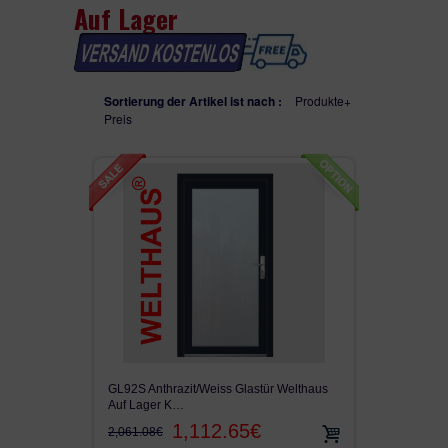
Auf Lager
WH75N
SEITENTEILEN
WH100
Sortierung der Artikel ist nach :
Produkte+
Preis
ALU90
ALU110FB
AUF LAGER
VON KUNDEN VERKAUFT
GEFRÄST
SEITENTEIL
GL92S Anthrazit/Weiss Glastür Welthaus
FENSTER
Auf Lager K…
1,112.65€
2,061.08€