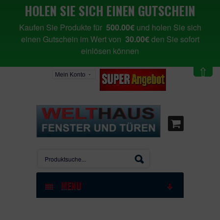
HOLEN SIE SICH EINEN GUTSCHEIN
Kaufen Sie Produkte für
500.00€
und holen Sie sich
einen Gutschein im Wert von
30.00€
den Sie sofort
einlösen können
⇧
Mein Konto
MENU
STARTSEITE