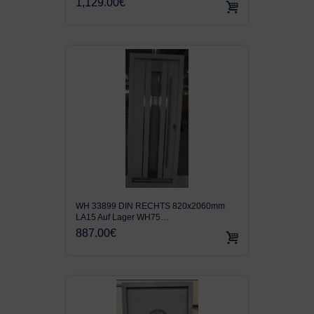
1,129.00€
WH 33899 DIN RECHTS 820x2060mm
LA15 Auf Lager WH75…
887.00€