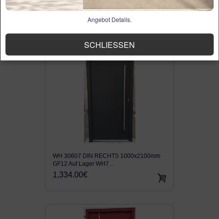
GF12 Auf Lager WH7…
1,334.00€
Angebot Details.
SCHLIESSEN
WH 30607 DIN RECHTS 1000x2100mm
GF12 Auf Lager WH7…
1,334.00€