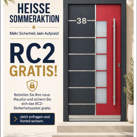
WH 29495 DIN LINKS 1100x2150mm
LA81 Auf Lager WH75…
1,119.65€
WH 30606 DIN RECHTS 1000x2100mm