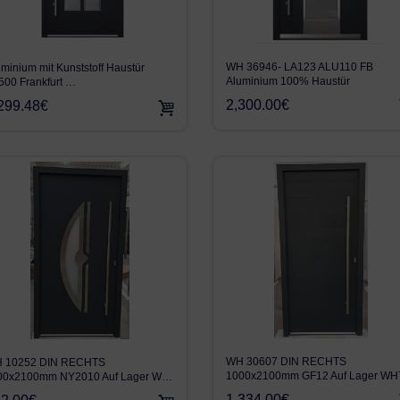
WH 36946- LA123 ALU110 FB
minium mit Kunststoff Haustür
Aluminium 100% Haustür
500 Frankfurt …
2,300.00€
299.48€
WH 30607 DIN RECHTS
 10252 DIN RECHTS
1000x2100mm GF12 Auf Lager W
00x2100mm NY2010 Auf Lager W…
1,334.00€