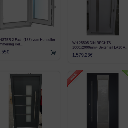
NSTER 2 Fach (188) vom Hersteller
WH 25505 DIN RECHTS
mmerling Kel…
1000x2000mm+ Seitenteil LA10 A
.55€
1,579.23€