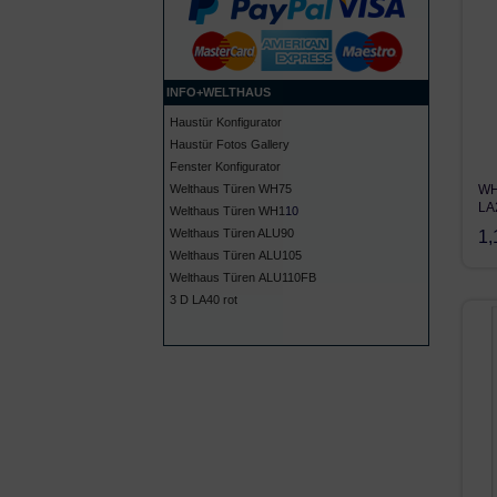
INFO+WELTHAUS
Haust
ür Konfigurator
Haustür Fotos Gallery
Fenster Konfigurator
Welthaus Türen WH75
WH
LA
Welthaus Türen WH
1
10
Welthaus Türen A
LU90
1,
Welthaus Türen
ALU105
Welthaus Türen ALU110FB
3 D LA40 rot