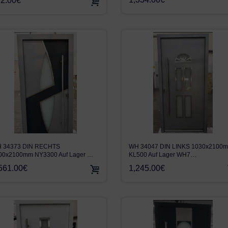
2.00€
WH 34047 DIN LINKS 1030x2100
 34373 DIN RECHTS
KL500 Auf Lager WH7…
00x2100mm NY3300 Auf Lager …
1,245.00€
561.00€