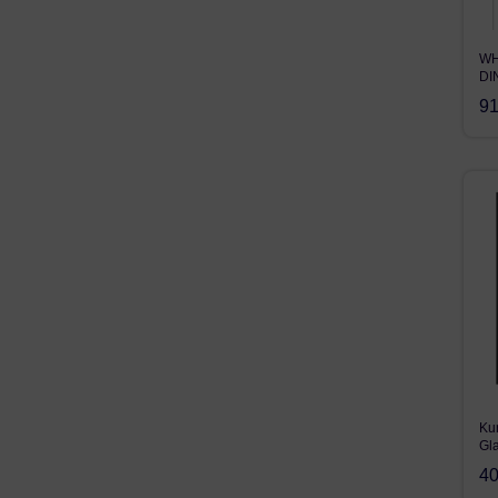
WH
DI
91
Kun
Gl
40