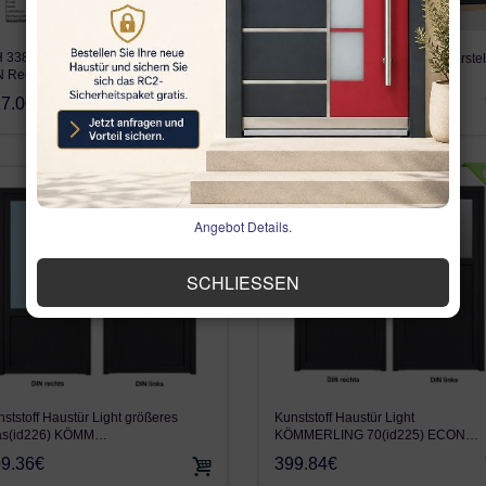
 33899 WH75N LA15 820x2060
FENSTER 3 fach GLAS vom Herstel
N Rechts Aluminium…
Kellerfenster K…
7.00€
70.21€
Angebot Details.
SCHLIESSEN
ststoff Haustür Light größeres
Kunststoff Haustür Light
as(id226) KÖMM…
KÖMMERLING 70(id225) ECON…
9.36€
399.84€