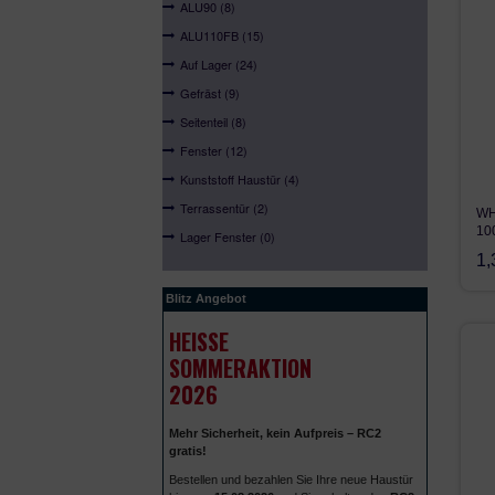
ALU90 (8)
ALU110FB (15)
Auf Lager (24)
Gefräst (9)
Seitenteil (8)
Fenster (12)
Kunststoff Haustür (4)
Terrassentür (2)
WH
10
Lager Fenster (0)
1,
Blitz Angebot
HEISSE S
OMMERAKTION 2
026
Mehr Sicherheit, kein Aufpreis – RC2
gratis!
Bestellen und bezahlen Sie Ihre neue Haustür