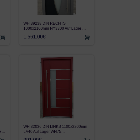
WH 39238 DIN RECHTS
1000x2100mm NY3300 Auf Lager …
1,561.00€
WH 32036 DIN LINKS 1100x2200mm
H7…
LA40 Auf Lager WH75…
991.00€