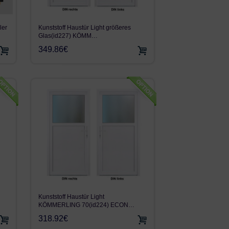
ler
Kunststoff Haustür Light größeres
Glas(id227) KÖMM…
349.86€
Kunststoff Haustür Light
KÖMMERLING 70(id224) ECON…
318.92€