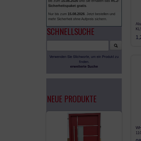
bis zum
15.08.2026
und Sie erhalten das
RC2-
Sicherheitspaket gratis
.
Nur bis zum
15.08.2026
. Jetzt bestellen und
mehr Sicherheit ohne Aufpreis sichern.
Alu
SCHNELLSUCHE
KL
1,
Verwenden Sie Stichworte, um ein Produkt zu
finden.
erweiterte Suche
NEUE PRODUKTE
WH
11