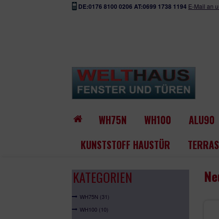
DE:0176 8100 0206 AT:0699 1738 1194
E-Mail an 
WH75N
WH100
ALU90
KUNSTSTOFF HAUSTÜR
TERRAS
Ne
KATEGORIEN
WH75N (31)
WH100 (10)