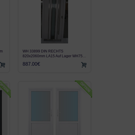
WH 33899 DIN RECHTS
mm
820x2060mm LA15 Auf Lager WH75…
887.00€