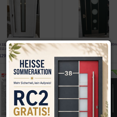
WH 28361 DIN LINKS 1170x2130
 33258 DIN LINKS 1000x2000mm
ALU105 RC3 NY3100 …
211 Auf Lager WH7…
2,999.05€
129.00€