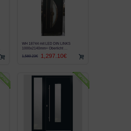
WH 18744 mit LED DIN LINKS
1000x2140mm+ Oberlicht …
…
1,297.10€
1,580.23€