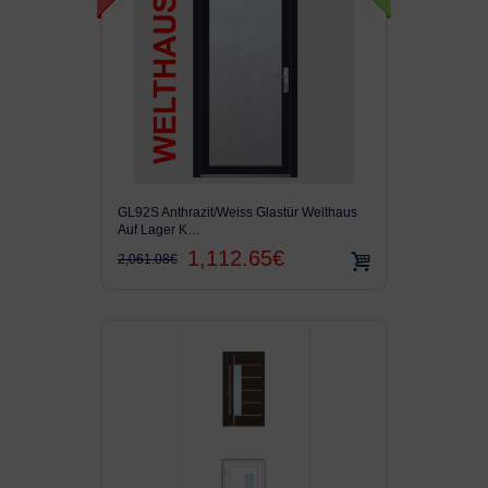
GL92S Anthrazit/Weiss Glastür Welthaus
Auf Lager K…
1,112.65€
2,061.08€