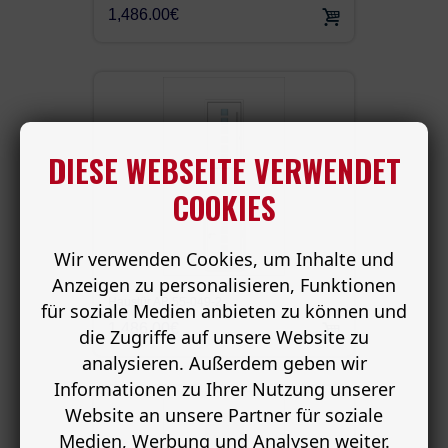
1,486.00€
DIESE WEBSEITE VERWENDET
COOKIES
Wir verwenden Cookies, um Inhalte und
Anzeigen zu personalisieren, Funktionen
Haustür AB 55-049-2
für soziale Medien anbieten zu können und
1,486.00€
die Zugriffe auf unsere Website zu
analysieren. Außerdem geben wir
Informationen zu Ihrer Nutzung unserer
Website an unsere Partner für soziale
Medien, Werbung und Analysen weiter.