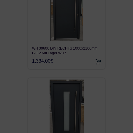
ALU90
ALU110FB
AUF LAGER
VON KUNDEN VERKAUFT
GEFRÄST
WH 30606 DIN RECHTS 1000x2100mm
GF12 Auf Lager WH7…
1,334.00€
SEITENTEIL
FENSTER
KUNSTSTOFF HAUSTÜR
TERRASSENTÜR
LAGER FENSTER