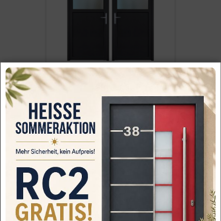
Kunststoff Haustür Light KÖMMERLING
70(id225) ECON…
399.84€