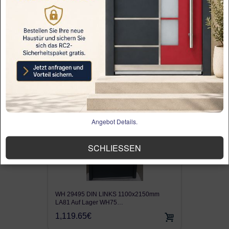
Kunststoff Haustür Light KÖMMERLING
70(id224) ECON…
318.92€
Angebot Details.
SCHLIESSEN
WH 29495 DIN LINKS 1100x2150mm
LA81 Auf Lager WH75…
1,119.65€