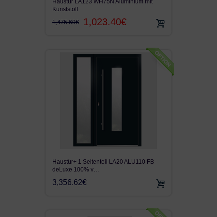
Haustür LA123 WH75N Aluminium mit
Kunststoff
1,023.40€
1,475.60€
Haustür+ 1 Seitenteil LA20 ALU110 FB
deLuxe 100% v…
3,356.62€