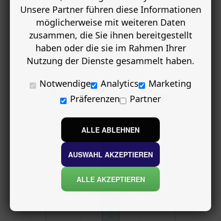
Unsere Partner führen diese Informationen
möglicherweise mit weiteren Daten
zusammen, die Sie ihnen bereitgestellt
haben oder die sie im Rahmen Ihrer
Nutzung der Dienste gesammelt haben.
Notwendige
Analytics
Marketing
Haustür AB 64631 B
1,520.00€
Präferenzen
Partner
ALLE ABLEHNEN
AUSWAHL AKZEPTIEREN
ALLE AKZEPTIEREN