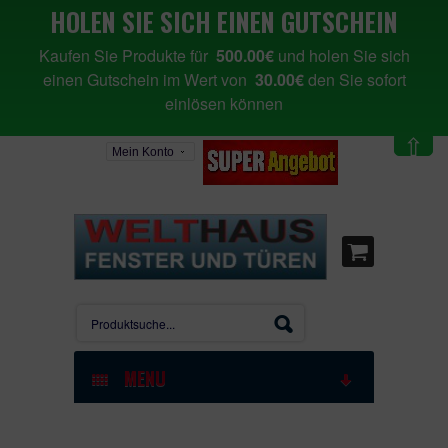
HOLEN SIE SICH EINEN GUTSCHEIN
Kaufen Sie Produkte für
500.00€
und holen Sie sich
einen Gutschein im Wert von
30.00€
den Sie sofort
einlösen können
⇧
Mein Konto
MENU
STARTSEITE