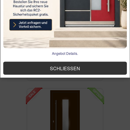
Angebot Details.
LA144 WH75N Aluminium mit Kunststoff
Wien Welthaus…
SCHLIESSEN
999.60€
1,142.40€