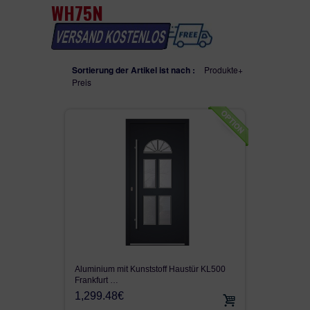
WH75N
WH75N
SEITENTEILEN
WH100
Sortierung der Artikel ist nach :
Produkte+
Preis
ALU90
ALU110FB
AUF LAGER
VON KUNDEN VERKAUFT
GEFRÄST
SEITENTEIL
Aluminium mit Kunststoff Haustür KL500
FENSTER
Frankfurt …
1,299.48€