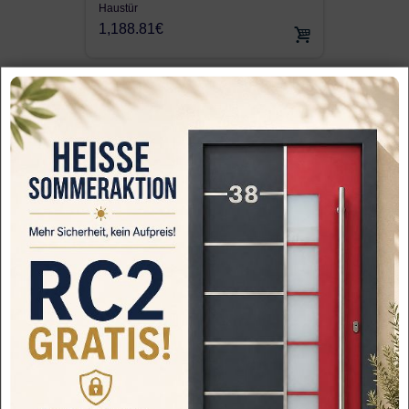
Haustür
1,188.81€
LA100 WH75N Aluminium mit Kunststoff
Haustür
1,162.63€