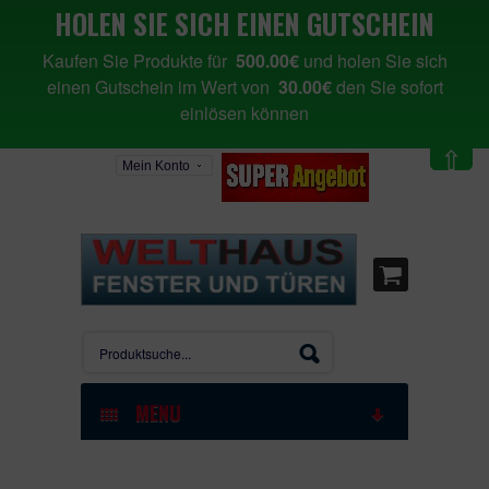
HOLEN SIE SICH EINEN GUTSCHEIN
Kaufen Sie Produkte für
500.00€
und holen Sie sich
einen Gutschein im Wert von
30.00€
den Sie sofort
einlösen können
⇧
Mein Konto
MENU
STARTSEITE