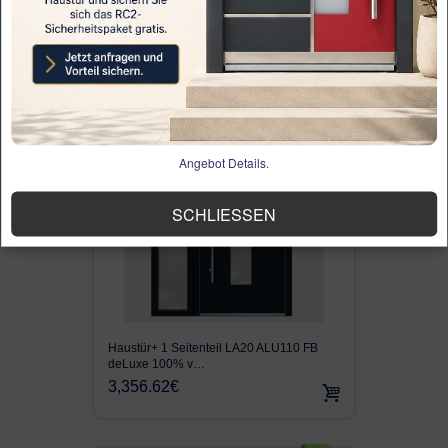
Haustür Welthaus Salzburg GF201 Deluxe
ALU110 FB A…
2,735.81€
4,390.69€
Angebot Details.
SCHLIESSEN
Haustür+ 1 Seitenteil LA20 ALU110 FB
deLuxe 100% v…
3,356.62€