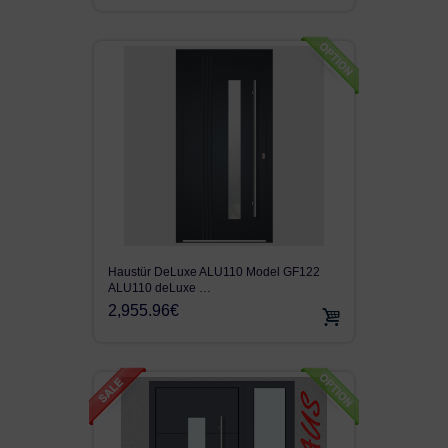
KUNSTSTOFF HAUSTÜR
TERRASSENTÜR
LAGER FENSTER
Haustür DeLuxe ALU110 Model GF122
ALU110 deLuxe …
2,955.96€