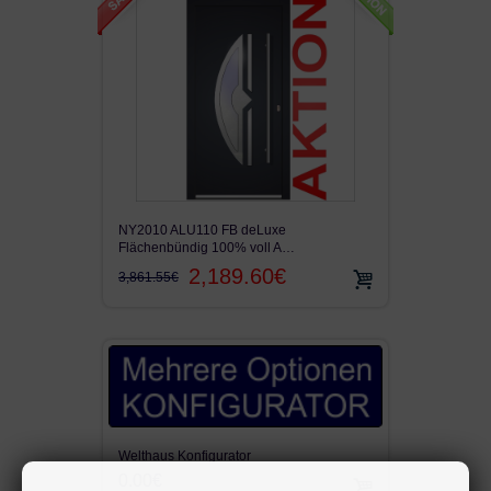
NY2010 ALU110 FB deLuxe
Flächenbündig 100% voll A…
2,189.60€
3,861.55€
Welthaus Konfigurator
0.00€