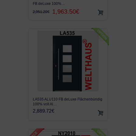
FB deLuxe 100%…
1,963.50€
2,951.20€
LA535 ALU110 FB deLuxe Flächenbündig
100% voll Al…
2,889.72€