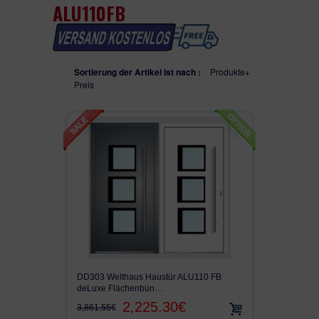
ALU110FB
WH75N
SEITENTEILEN
WH100
Sortierung der Artikel ist nach :
Produkte+
Preis
ALU90
ALU110FB
AUF LAGER
VON KUNDEN VERKAUFT
GEFRÄST
SEITENTEIL
DD303 Welthaus Haustür ALU110 FB
FENSTER
deLuxe Flächenbün…
2,225.30€
3,861.55€