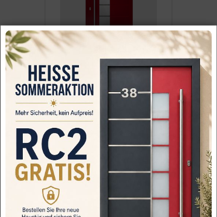
Haustür Welthaus Roma GF405 Deluxe
ALU110 FB Alumi…
2,735.81€
4,390.69€