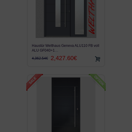
Haustür Welthaus Geneva ALU110 FB voll
ALU GF040+1…
2,427.60€
4,362.54€