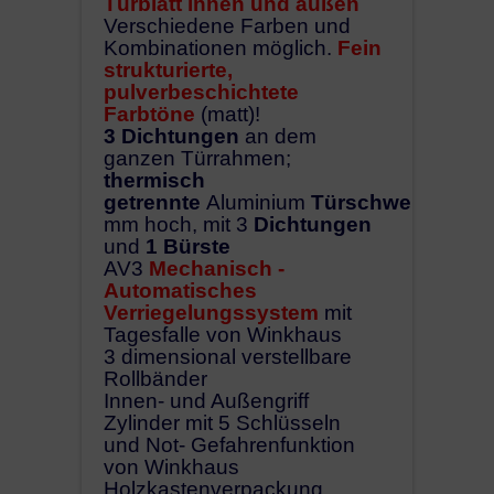
Türblatt innen und außen
Verschiedene Farben und
Kombinationen möglich.
Fein
strukturierte,
pulverbeschichtete
Farbtöne
(matt)!
3 Dichtungen
an dem
ganzen Türrahmen;
thermisch
getrennte
Aluminium
Türschwelle,
20
mm hoch, mit 3
Dichtungen
und
1 Bürste
AV3
Mechanisch -
Automatisches
Verriegelungssystem
mit
Tagesfalle von Winkhaus
3 dimensional verstellbare
Rollbänder
Innen- und Außengriff
Zylinder mit 5 Schlüsseln
und Not- Gefahrenfunktion
von Winkhaus
Holzkastenverpackung