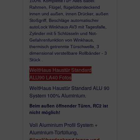
100%. Komplette
Tür!
Alles dabei:
Rahmen, Flügel, flügelüberdeckend
innen und außen, innen Drücker, außen
Stoßgriff, Beschläge automatischer
Fakten:
autoLock Winkhaus AV3 mit Tagesfalle,
Zylinder mit 5 Schlüsseln und Not-
2
U-Wert der Tür bis 0.88 W/m
K.
Gefahrenfunktion von Winkhaus,
Sicherheit bis RC2
thermisch getrennte Türschwelle, 3
Schallschutz > 36 dB
dimensional verstellbare Rollbänder - 3
Stück .
ALU 90 sind unsere
Standard
WeltHaus Haustür Standard
Vollaluminium -Tür-Systeme
, entstanden
ALU90
LA40 Fotos
aus einem speziellen, sehr starken Aluminium
WeltHaus Haustür Standard ALU 90
mit einer Gesamttiefe von 90 mm.
System 100% Aluminium.
Der Rahmen-Exklusive design
Beim außen öffnender Türen, RC2 ist
+
ist sehr schön mit
runden Ecken
, in der
nicht möglich!
gewünschten Farbe, pulverbeschichtet.
+
Rahmengesamttiefe beträgt
Voll Aluminium Profil System +
83 mm
;
Aluminium-Türfüllung,
+
Aluminium Türschwelle 20 mm hoch und 95
fl
ügelüberdeckend innen und