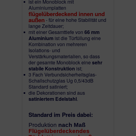
ist ein Monoblock mit
Österreich
geliefert.
Aluminiumplatten
lü
gelüberdeckend innen und
f
außen
- für eine hohe Stabilität und
Kostenlose Lieferung : Deutschland und
Österreich (ohne
Insel)
lange Zeitdauer;
!
mit einer Gesamttiefe von
66 mm
Der Käufer muss bei Abladung der Ware mithelfen.
Aluminium
ist
die Türfüllung eine
100% Aluminium bedeutet auf innen und aussen von der
Kombination von mehreren
Tür.
Isolations- und
Verstärkungsmaterialien, so dass
der gesamte Monoblock eine
sehr
Unternehmen:
stabile Konstruktion
ist;
IQ Glasbau Systems GmbH
3 Fach Verbundsicherheitsglas-
8632 Gusswerk, Kernboden 10
Schallschutzglas Ug 0,5/43dB
Österreich
Standard satiniert;
AT U67264024
die Dekorationen sind aus
satiniertem Edelstahl
.
Standard im Preis dabei:
Produktion
nach Maß
Flügelüberdeckendes