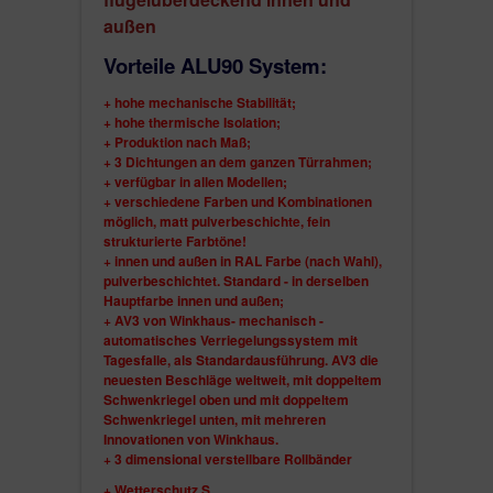
mm tief, mit 3 Dichtungen und 1 Bürste;
außen
Der Flügel :
Vorteile ALU90 System:
ist ein Monoblock mit Aluminiumplatten
lü
+ hohe mechanische Stabilität;
gelüberdeckend innen und außen
f
-
+ hohe thermische Isolation;
für eine hohe Stabilität und lange Zeitdauer;
+ Produktion nach Maß;
mit einer Gesamttiefe von
66 mm Aluminium
+ 3 Dichtungen an dem ganzen Türrahmen;
ist
die Türfüllung eine Kombination von
+ verfügbar in allen Modellen;
mehreren Isolations- und
+ verschiedene Farben und Kombinationen
Verstärkungsmaterialien, so dass der gesamte
möglich, matt pulverbeschichte, fein
Monoblock eine
sehr stabile Konstruktion
ist;
strukturierte Farbtöne!
3 Fach Verbundsicherheitsglas-
+ innen und außen in RAL Farbe (nach Wahl),
Schallschutzglas Ug 0,5/43dB Standard
pulverbeschichtet. Standard - in derselben
Hauptfarbe innen und außen;
satiniert;
+ AV3 von Winkhaus- mechanisch -
die Dekorationen sind aus
satiniertem
automatisches Verriegelungssystem mit
Edelstahl
.
Tagesfalle, als Standardausführung. AV3 die
neuesten Beschläge weltweit, mit doppeltem
Schwenkriegel oben und mit doppeltem
Standard im Preis dabei:
Schwenkriegel unten, mit mehreren
Innovationen von Winkhaus.
Produktion
nach Maß
+ 3 dimensional verstellbare Rollbänder
Flügelüberdeckendes Türblatt
innen und außen
+ Wetterschutz S