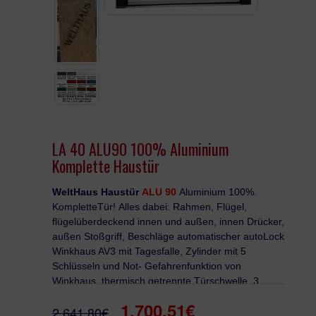
KUNSTSTOFF HAUSTÜR
TERRASSENTÜR
LAGER FENSTER
LA 40 ALU90 100% Aluminium
Komplette Haustür
WeltHaus Haustür
ALU 90
Aluminium 100%.
Komplette
Tür!
Alles dabei: Rahmen, Flügel,
flügelüberdeckend innen und außen, innen Drücker,
außen Stoßgriff, Beschläge automatischer autoLock
Winkhaus AV3 mit Tagesfalle, Zylinder mit 5
Schlüsseln und Not- Gefahrenfunktion von
Winkhaus, thermisch getrennte Türschwelle, 3
dimensional verstellbare Rollbänder - 3 Stück .
1,700.51€
2,641.80€