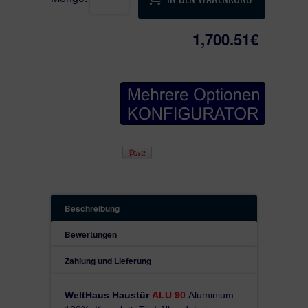
innen und außen;
+ AV3 von Winkhaus- mechanisch - automatisches
Verriegelungssystem mit Tagesfalle, als
1,700.51€
Standardausführung. AV3 die neuesten Beschläge
weltweit, mit doppeltem Schwenkriegel oben und mit
doppeltem Schwenkriegel unten, mit mehreren
Innovationen von Winkhaus.
+ 3 dimensional verstellbare Rollbänder
+ Wetterschutz S
Beschreibung
Bewertungen
Zahlung und Lieferung
WeltHaus Haustür
ALU 90
Aluminium