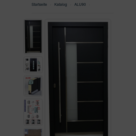
Startseite
›
Katalog
›
ALU90
›
WH75N
SEITENTEILEN
WH100
ALU90
ALU110FB
AUF LAGER
VON KUNDEN VERKAUFT
GEFRÄST
SEITENTEIL
FENSTER