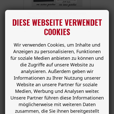
Terrassentür(cod 160) Kunststoff Balkontür
Kunsts
Welthau…
70(id
DIESE WEBSEITE VERWENDET
128.52€
318.
COOKIES
Wir verwenden Cookies, um Inhalte und
Anzeigen zu personalisieren, Funktionen
für soziale Medien anbieten zu können und
die Zugriffe auf unsere Website zu
analysieren. Außerdem geben wir
Informationen zu Ihrer Nutzung unserer
Website an unsere Partner für soziale
Medien, Werbung und Analysen weiter.
Unsere Partner führen diese Informationen
möglicherweise mit weiteren Daten
zusammen, die Sie ihnen bereitgestellt