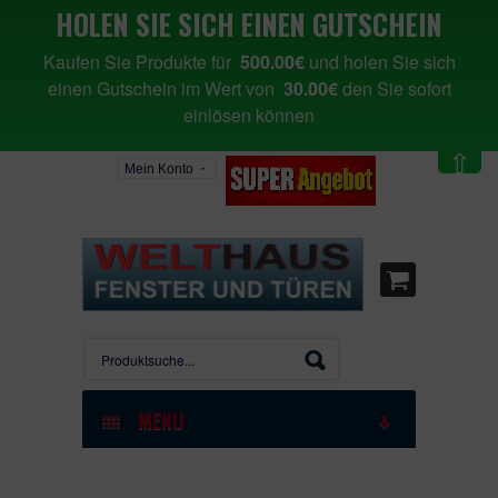
HOLEN SIE SICH EINEN GUTSCHEIN
Kaufen Sie Produkte für
500.00€
und holen Sie sich
einen Gutschein im Wert von
30.00€
den Sie sofort
einlösen können
⇧
Mein Konto
MENU
STARTSEITE