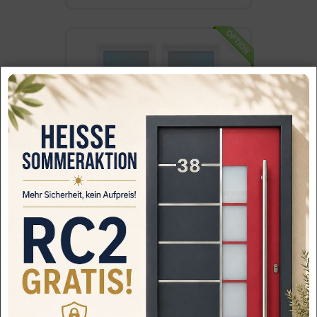
KUNSTSTOFF HAUSTÜR
TERRASSENTÜR
LAGER FENSTER
Kunststoff Haustür Light größeres
Glas(id227) KÖMM…
349.86€