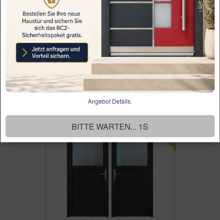
Kunststoff Haustür Light KÖMMERLING
70(id224) ECON…
318.92€
Angebot Details.
SCHLIESSEN