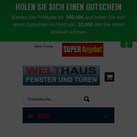
HOLEN SIE SICH EINEN GUTSCHEIN
Kaufen Sie Produkte für
500.00€
und holen Sie sich
einen Gutschein im Wert von
30.00€
den Sie sofort
einlösen können
⇧
Mein Konto
MENU
STARTSEITE