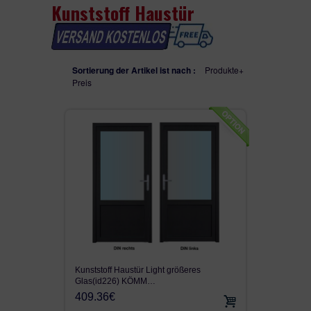
Kunststoff Haustür
WH75N
SEITENTEILEN
WH100
Sortierung der Artikel ist nach :
Produkte+
Preis
ALU90
ALU110FB
AUF LAGER
VON KUNDEN VERKAUFT
GEFRÄST
SEITENTEIL
Kunststoff Haustür Light größeres
FENSTER
Glas(id226) KÖMM…
409.36€