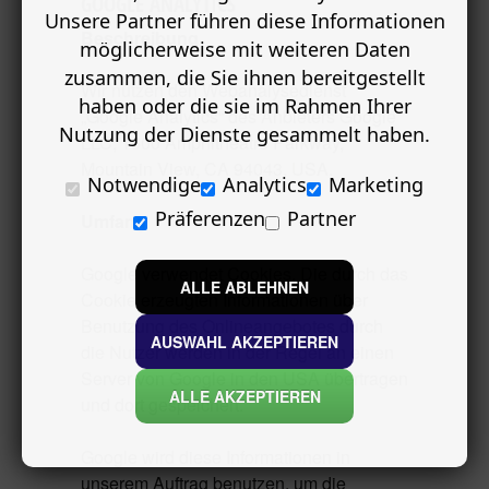
GOOGLE ANALYTICS
Unsere Partner führen diese Informationen
Beschreibung
möglicherweise mit weiteren Daten
zusammen, die Sie ihnen bereitgestellt
Wir nutzen den Webanalysedienst
haben oder die sie im Rahmen Ihrer
„Google Analytics“ des Anbieters Google
Nutzung der Dienste gesammelt haben.
LLC, 1600 Amphitheatre Parkway,
Mountain View, CA 94043, USA.
Notwendige
Analytics
Marketing
Präferenzen
Partner
Umfang
Google verwendet Cookies. Die durch das
ALLE ABLEHNEN
Cookie erzeugten Informationen über
Benutzung des Onlineangebotes durch
AUSWAHL AKZEPTIEREN
die Nutzer werden in der Regel an einen
Server von Google in den USA übertragen
ALLE AKZEPTIEREN
und dort gespeichert.
Google wird diese Informationen in
unserem Auftrag benutzen, um die