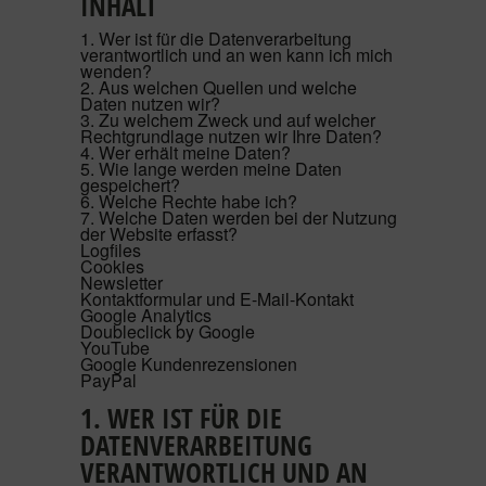
INHALT
ALU90
1. Wer ist für die Datenverarbeitung
verantwortlich und an wen kann ich mich
ALU110FB
wenden?
2. Aus welchen Quellen und welche
Daten nutzen wir?
AUF LAGER
3. Zu welchem Zweck und auf welcher
Rechtgrundlage nutzen wir Ihre Daten?
4. Wer erhält meine Daten?
5. Wie lange werden meine Daten
VON KUNDEN VERKAUFT
GEFRÄST
gespeichert?
6. Welche Rechte habe ich?
7. Welche Daten werden bei der Nutzung
der Website erfasst?
SEITENTEIL
Logfiles
Cookies
Newsletter
FENSTER
Kontaktformular und E-Mail-Kontakt
Google Analytics
Doubleclick by Google
YouTube
KUNSTSTOFF HAUSTÜR
Google Kundenrezensionen
PayPal
TERRASSENTÜR
1. WER IST FÜR DIE
DATENVERARBEITUNG
LAGER FENSTER
VERANTWORTLICH UND AN