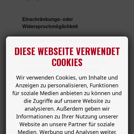
Einschränkungs- oder
Widerspruchmöglichkeit
Der Nutzer hat jederzeit die Möglichkeit,
DIESE WEBSEITE VERWENDET
seine Einwilligung zur Verarbeitung der
personenbezogenen Daten zu widerrufen.
COOKIES
Nimmt der Nutzer per E-Mail Kontakt mit
uns auf, so kann er der Speicherung
seiner personenbezogenen Daten
Wir verwenden Cookies, um Inhalte und
jederzeit widersprechen. In einem solchen
Anzeigen zu personalisieren, Funktionen
Fall kann der Kontakt nicht fortgeführt
für soziale Medien anbieten zu können und
werden. Alle personenbezogenen Daten,
die Zugriffe auf unsere Website zu
die im Zuge der Kontaktaufnahme
analysieren. Außerdem geben wir
gespeichert wurden, werden in diesem
Informationen zu Ihrer Nutzung unserer
Fall gelöscht.
Website an unsere Partner für soziale
Medien, Werbung und Analysen weiter.