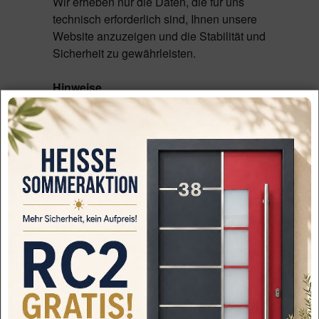
Wir erheben nur die Daten, die für uns
technisch erforderlich sind, Ihnen unsere
Website anzuzeigen und die Stabilität und
Sicherheit zu gewährleisten.
Hinweise
Eine Speicherung dieser Daten
zusammen mit anderen
personenbezogenen Daten des Nutzers
findet nicht statt.
Rechtsgrundlage
Rechtsgrundlage ist Art. 6 Abs. 1 S. 1 lit. f
DS-GVO
Speicherdauer und Löschung