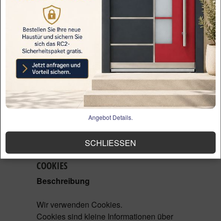
Die erhobenen Daten werden nach
sieben Tagen gelöscht.
Eine darüberhinausgehende Speicherung
ist möglich. In diesem Fall werden die IP-
Adressen der Nutzer gelöscht oder
verfremdet, sodass eine Zuordnung des
aufrufenden Clients nicht mehr möglich
ist.
Daten, deren weitere Aufbewahrung zu
Beweiszwecken (z.B. zur Aufklärung von
Angebot Details.
Straftaten) erforderlich sind, sind bis zur
endgültigen Klärung des jeweiligen
SCHLIESSEN
Vorfalls von der Löschung ausgenommen.
COOKIES
Beschreibung
Wir verwenden Cookies.
Cookies sind kleine Informationen über