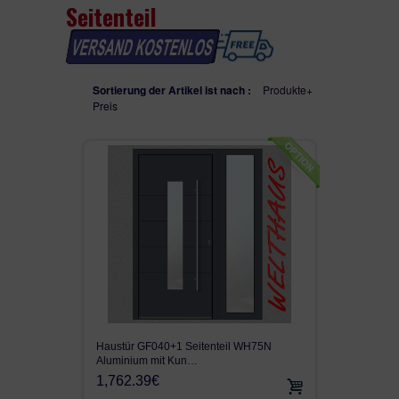
Seitenteil
WH75N
SEITENTEILEN
WH100
Sortierung der Artikel ist nach :
Produkte+
Preis
ALU90
ALU110FB
AUF LAGER
VON KUNDEN VERKAUFT
GEFRÄST
SEITENTEIL
Haustür GF040+1 Seitenteil WH75N
FENSTER
Aluminium mit Kun…
1,762.39€