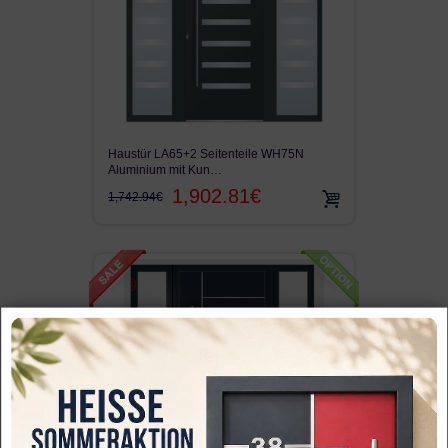
Haustür LA65+2 Seitenteile WH75N
Aluminium mit Kun…
1,902.81€
1,742.94€