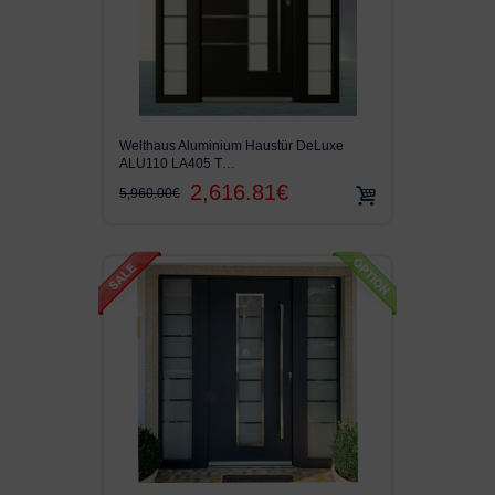
Welthaus Aluminium Haustür DeLuxe
ALU110 LA405 T…
2,616.81€
5,960.00€