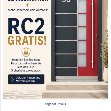
Haustür Welthaus LA101+2 Seitenteile
WH75N Alumini…
1,625.54€
3,200.00€
Haustür WH75N Alu mit Kunststoff Modell
LA533 mit …
1,532.72€
2,320.50€
Angebot Details.