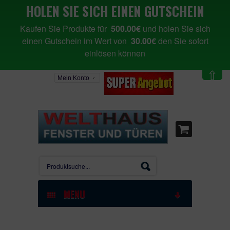
HOLEN SIE SICH EINEN GUTSCHEIN
Kaufen Sie Produkte für
500.00€
und holen Sie sich
einen Gutschein im Wert von
30.00€
den Sie sofort
einlösen können
⇧
Mein Konto
MENU
STARTSEITE