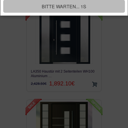
SCHLIESSEN
LA350 Haustür mit 2 Seitenteilen WH100
Aluminium …
1,892.10€
2,428.59€