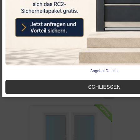
Die angegebenen Maße sind die
Rahmen-Außenmaße !
An jedem Fenster befindet sich ein
Fensterbankanschluss-Profil (FBA).
Mit einer Höhe von 30 mm dient
dieses der besseren Aufnahme einer
Fensterbank aus Holz / Kunststoff
von innen oder einer Fensterbank
aus Aluminium von außen.
Diese Leiste kann jedoch
problemlos entfernt und angebracht
werden.
Angebot Details.
SCHLIESSEN
VERWANDTE PRODUKTE