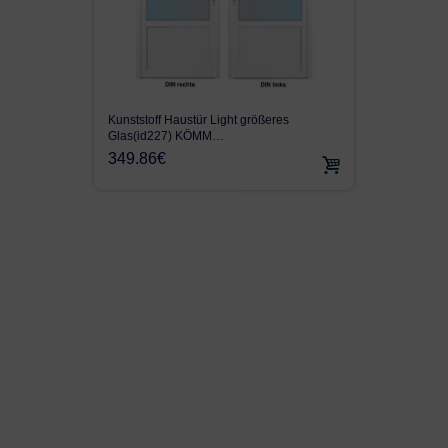
FENSTE
Kunststoff Haustür Light größeres
Keller
Glas(id227) KÖMM…
70.2
349.86€