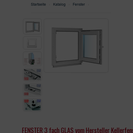
Startseite
›
Katalog
›
Fenster
›
WH75N
SEITENTEILEN
WH100
ALU90
ALU110FB
AUF LAGER
VON KUNDEN VERKAUFT
GEFRÄST
SEITENTEIL
FENSTER
FENSTER 3 fach GLAS vom Hersteller Kellerfe