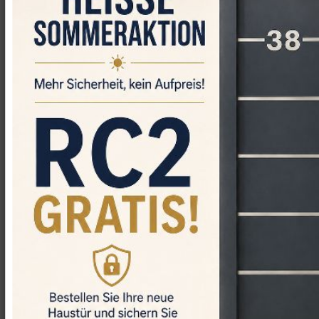
Glascheibenmaße:
Rahmenaußenmaße ca.
minus 11cm pro Seite
Verglasung:
3-fach-Wärmeverglasung 44mm
(4/16/4/16/4)
Scheibenzwischenraum:
Edelgas Argon
Wärmekoeffizientswerte:
Ug = 0,6 W/m²K
Uf = 1,2 W/m²K
Uw= 1,0 W/m²K
Das 5-Kammer-Profil der
Kellerfenster mit einer Bautiefe von
70 mm gewährleistet Ihnen einen
optimalen Wärmeschutz und eine
hervorragende Isolierung.
Die Kunststofffenster verfügen über
einen starken Stahlkern im Inneren
des Profils. Dieser sorgt für Stabilität
und Sicherheit - selbst bei starken
Belastungen.
Die klassische Form des Profils
sorgt für ein angenehmes und
gewohntes Erscheinungsbild.
Das
Fenster verfügt über eine Dreh-
und Kippfunktion
.
Der Rahmen und der Flügel des
Fensters sind weiß.