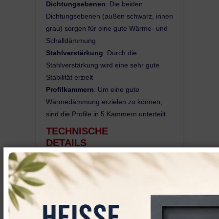
Dichtungsebenen
: Die beiden
Dichtungsebenen (außen schwarz, innen
grau) sorgen für eine gute Wärme- und
Schalldämmung
Stahlverstärkung
: Durch die
Stahlverstärkung wird eine sehr gute
Stabilität erzielt
Profilkammern
: Um eine gute
Wärmedämmung erzielen zu können,
sind die Profile in 5 Kammern unterteilt
TECHNISCHE
DETAILS
Profil:
5-Kammer-System, 70mm
Kömmerling
Bautiefe
Farbe: außen
Weiß, innen weiß,
Dichtungen:
zwei umlaufende
Anschlagsdichtungen in grau
Ansichtsbreite des Profils:
11cm