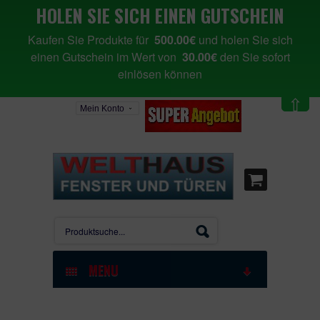
HOLEN SIE SICH EINEN GUTSCHEIN
Kaufen Sie Produkte für
500.00€
und holen Sie sich
einen Gutschein im Wert von
30.00€
den Sie sofort
einlösen können
⇧
Mein Konto
MENU
STARTSEITE